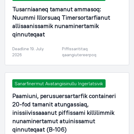
Tusarniaaneq tamanut ammasoq:
Nuummi Illorsuaq Timersortarfianut
allisaanissamik nunaminertamik
qinnuteqaat
Deadline 19. July
Piffissarititaq
2026
qaangiutereerpoq
Sanarfinermut Avatangiisinullu Ingerlatsivik
Paamiuni, perusuersartarfik containeri
20-fod tamanit atungassiaq,
inissiivissaaanut piffissami killilimmik
nunaminertamut atuinissamut
qinnuteqaat (B-106)