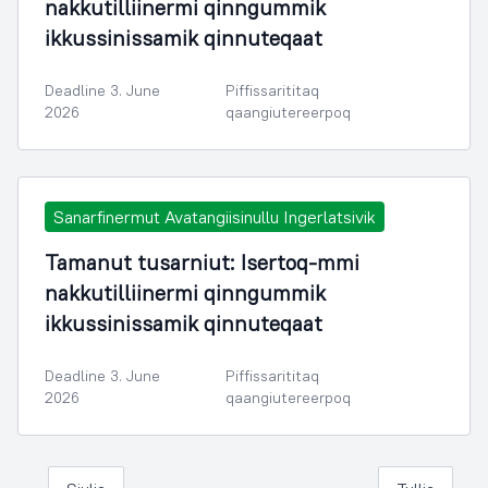
nakkutilliinermi qinngummik
ikkussinissamik qinnuteqaat
Deadline 3. June
Piffissarititaq
2026
qaangiutereerpoq
Sanarfinermut Avatangiisinullu Ingerlatsivik
Tamanut tusarniut: Isertoq-mmi
nakkutilliinermi qinngummik
ikkussinissamik qinnuteqaat
Deadline 3. June
Piffissarititaq
2026
qaangiutereerpoq