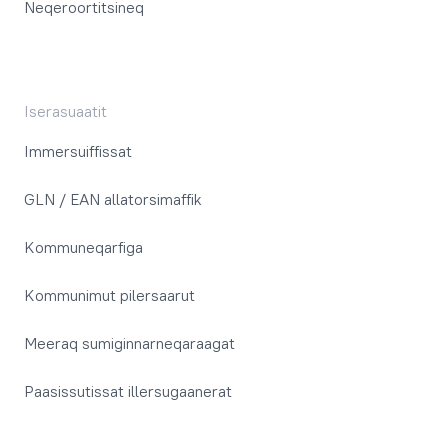
Neqeroortitsineq
Iserasuaatit
Immersuiffissat
GLN / EAN allatorsimaffik
Kommuneqarfiga
Kommunimut pilersaarut
Meeraq sumiginnarneqaraagat
Paasissutissat illersugaanerat