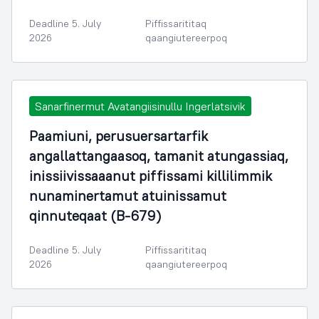
Deadline 5. July
Piffissarititaq
2026
qaangiutereerpoq
Sanarfinermut Avatangiisinullu Ingerlatsivik
Paamiuni, perusuersartarfik
angallattangaasoq, tamanit atungassiaq,
inissiivissaaanut piffissami killilimmik
nunaminertamut atuinissamut
qinnuteqaat (B-679)
Deadline 5. July
Piffissarititaq
2026
qaangiutereerpoq