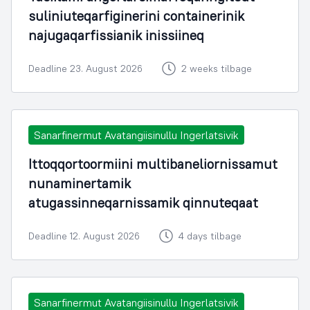
suliniuteqarfiginerini containerinik
najugaqarfissianik inissiineq
Deadline 23. August 2026
2 weeks tilbage
Sanarfinermut Avatangiisinullu Ingerlatsivik
Ittoqqortoormiini multibaneliornissamut
nunaminertamik
atugassinneqarnissamik qinnuteqaat
Deadline 12. August 2026
4 days tilbage
Sanarfinermut Avatangiisinullu Ingerlatsivik