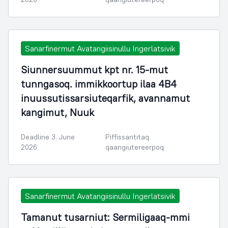
Sanarfinermut Avatangiisinullu Ingerlatsivik
Siunnersuummut kpt nr. 15-mut
tunngasoq. immikkoortup ilaa 4B4
inuussutissarsiuteqarfik, avannamut
kangimut, Nuuk
Deadline 3. June
Piffissarititaq
2026
qaangiutereerpoq
Sanarfinermut Avatangiisinullu Ingerlatsivik
Tamanut tusarniut: Sermiligaaq-mmi