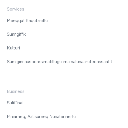
Services
Meeqqat Ilaqutariillu
Sunngiffik
Kulturi
Sumiginnaasoqarsimatillugu ima nalunaaruteqassaatit
Business
Suliffisat
Piniarneq, Aalisarneq Nunalerinerlu