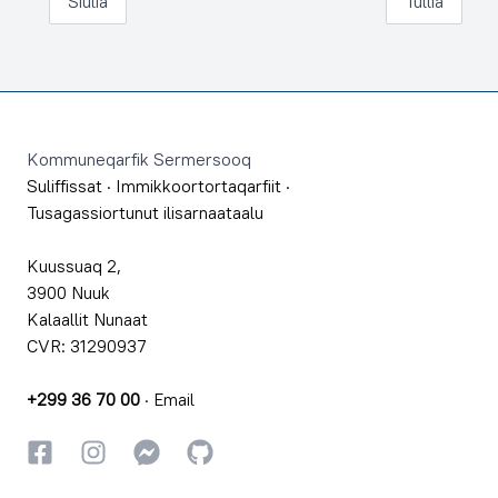
Siulia
Tullia
Footer
Kommuneqarfik Sermersooq
Suliffissat
·
Immikkoortortaqarfiit
·
Tusagassiortunut ilisarnaataalu
Kuussuaq 2,
3900 Nuuk
Kalaallit Nunaat
CVR: 31290937
+299 36 70 00
·
Email
Facebookki
Instagrammi
Instagrammi
GitHub