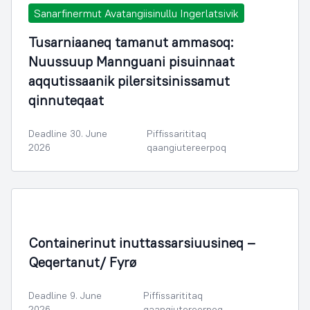
Sanarfinermut Avatangiisinullu Ingerlatsivik
Tusarniaaneq tamanut ammasoq:
Nuussuup Mannguani pisuinnaat
aqqutissaanik pilersitsinissamut
qinnuteqaat
Deadline 30. June
Piffissarititaq
2026
qaangiutereerpoq
Containerinut inuttassarsiuusineq –
Qeqertanut/ Fyrø
Deadline 9. June
Piffissarititaq
2026
qaangiutereerpoq