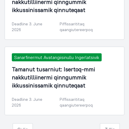
nakkutilliinermi qinngummik
ikkussinissamik qinnuteqaat
Deadline 3. June
Piffissarititaq
2026
qaangiutereerpoq
Sanarfinermut Avatangiisinullu Ingerlatsivik
Tamanut tusarniut: Isertoq-mmi
nakkutilliinermi qinngummik
ikkussinissamik qinnuteqaat
Deadline 3. June
Piffissarititaq
2026
qaangiutereerpoq