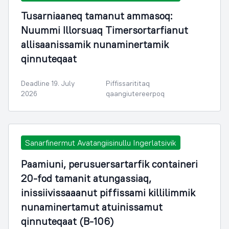
Tusarniaaneq tamanut ammasoq:
Nuummi Illorsuaq Timersortarfianut
allisaanissamik nunaminertamik
qinnuteqaat
Deadline 19. July
Piffissarititaq
2026
qaangiutereerpoq
Sanarfinermut Avatangiisinullu Ingerlatsivik
Paamiuni, perusuersartarfik containeri
20-fod tamanit atungassiaq,
inissiivissaaanut piffissami killilimmik
nunaminertamut atuinissamut
qinnuteqaat (B-106)