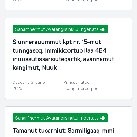
Sanarfinermut Avatangiisinullu Ingerlatsivik
Siunnersuummut kpt nr. 15-mut
tunngasoq. immikkoortup ilaa 4B4
inuussutissarsiuteqarfik, avannamut
kangimut, Nuuk
Deadline 3. June
Piffissarititaq
2026
qaangiutereerpoq
Sanarfinermut Avatangiisinullu Ingerlatsivik
Tamanut tusarniut: Sermiligaaq-mmi