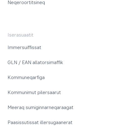
Neqeroortitsineq
Iserasuaatit
Immersuiffissat
GLN / EAN allatorsimaffik
Kommuneqarfiga
Kommunimut pilersaarut
Meeraq sumiginnarneqaraagat
Paasissutissat illersugaanerat