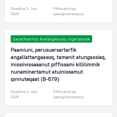
Deadline 5. July
Piffissarititaq
2026
qaangiutereerpoq
Sanarfinermut Avatangiisinullu Ingerlatsivik
Paamiuni, perusuersartarfik
angallattangaasoq, tamanit atungassiaq,
inissiivissaaanut piffissami killilimmik
nunaminertamut atuinissamut
qinnuteqaat (B-679)
Deadline 5. July
Piffissarititaq
2026
qaangiutereerpoq