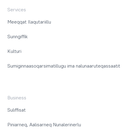
Services
Meeqqat Ilaqutariillu
Sunngiffik
Kulturi
Sumiginnaasoqarsimatillugu ima nalunaaruteqassaatit
Business
Suliffisat
Piniarneq, Aalisarneq Nunalerinerlu