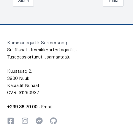
Siulia
Tullia
Footer
Kommuneqarfik Sermersooq
Suliffissat
·
Immikkoortortaqarfiit
·
Tusagassiortunut ilisarnaataalu
Kuussuaq 2,
3900 Nuuk
Kalaallit Nunaat
CVR: 31290937
+299 36 70 00
·
Email
Facebookki
Instagrammi
Instagrammi
GitHub