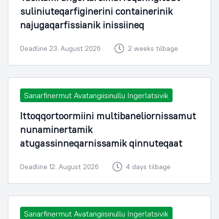
suliniuteqarfiginerini containerinik
najugaqarfissianik inissiineq
Deadline 23. August 2026
2 weeks tilbage
Sanarfinermut Avatangiisinullu Ingerlatsivik
Ittoqqortoormiini multibaneliornissamut
nunaminertamik
atugassinneqarnissamik qinnuteqaat
Deadline 12. August 2026
4 days tilbage
Sanarfinermut Avatangiisinullu Ingerlatsivik