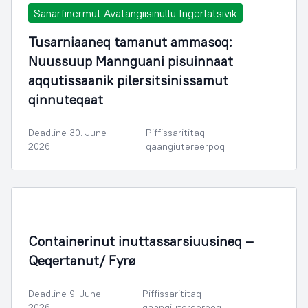
Sanarfinermut Avatangiisinullu Ingerlatsivik
Tusarniaaneq tamanut ammasoq:
Nuussuup Mannguani pisuinnaat
aqqutissaanik pilersitsinissamut
qinnuteqaat
Deadline 30. June
Piffissarititaq
2026
qaangiutereerpoq
Containerinut inuttassarsiuusineq –
Qeqertanut/ Fyrø
Deadline 9. June
Piffissarititaq
2026
qaangiutereerpoq