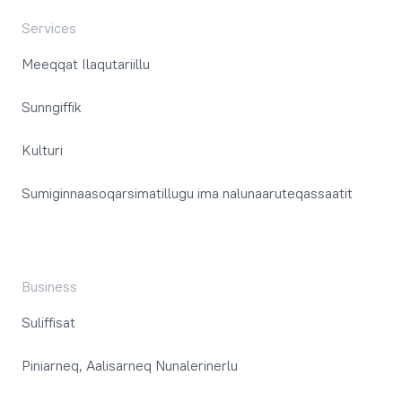
Services
Meeqqat Ilaqutariillu
Sunngiffik
Kulturi
Sumiginnaasoqarsimatillugu ima nalunaaruteqassaatit
Business
Suliffisat
Piniarneq, Aalisarneq Nunalerinerlu