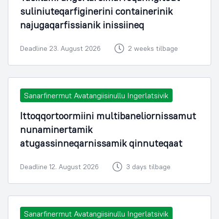
suliniuteqarfiginerini containerinik
najugaqarfissianik inissiineq
Deadline 23. August 2026
2 weeks tilbage
Sanarfinermut Avatangiisinullu Ingerlatsivik
Ittoqqortoormiini multibaneliornissamut
nunaminertamik
atugassinneqarnissamik qinnuteqaat
Deadline 12. August 2026
3 days tilbage
Sanarfinermut Avatangiisinullu Ingerlatsivik