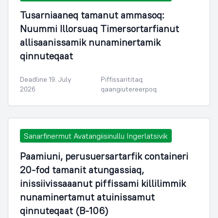
Tusarniaaneq tamanut ammasoq:
Nuummi Illorsuaq Timersortarfianut
allisaanissamik nunaminertamik
qinnuteqaat
Deadline 19. July
Piffissarititaq
2026
qaangiutereerpoq
Sanarfinermut Avatangiisinullu Ingerlatsivik
Paamiuni, perusuersartarfik containeri
20-fod tamanit atungassiaq,
inissiivissaaanut piffissami killilimmik
nunaminertamut atuinissamut
qinnuteqaat (B-106)