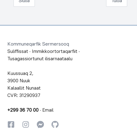
Siulia
Tullia
Footer
Kommuneqarfik Sermersooq
Suliffissat
·
Immikkoortortaqarfiit
·
Tusagassiortunut ilisarnaataalu
Kuussuaq 2,
3900 Nuuk
Kalaallit Nunaat
CVR: 31290937
+299 36 70 00
·
Email
Facebookki
Instagrammi
Instagrammi
GitHub