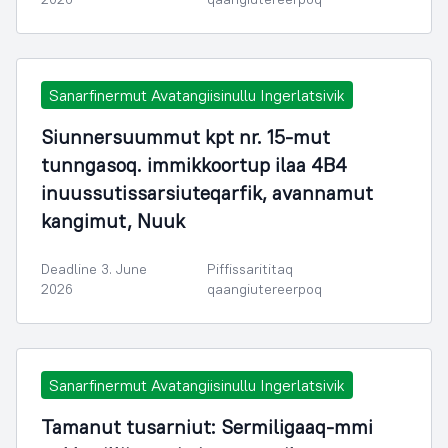
Sanarfinermut Avatangiisinullu Ingerlatsivik
Siunnersuummut kpt nr. 15-mut
tunngasoq. immikkoortup ilaa 4B4
inuussutissarsiuteqarfik, avannamut
kangimut, Nuuk
Deadline 3. June
Piffissarititaq
2026
qaangiutereerpoq
Sanarfinermut Avatangiisinullu Ingerlatsivik
Tamanut tusarniut: Sermiligaaq-mmi