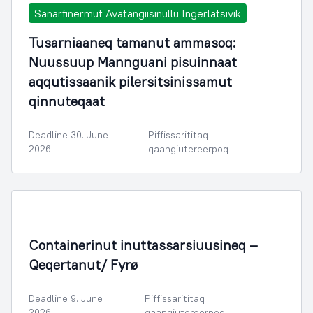
Sanarfinermut Avatangiisinullu Ingerlatsivik
Tusarniaaneq tamanut ammasoq:
Nuussuup Mannguani pisuinnaat
aqqutissaanik pilersitsinissamut
qinnuteqaat
Deadline 30. June
Piffissarititaq
2026
qaangiutereerpoq
Containerinut inuttassarsiuusineq –
Qeqertanut/ Fyrø
Deadline 9. June
Piffissarititaq
2026
qaangiutereerpoq