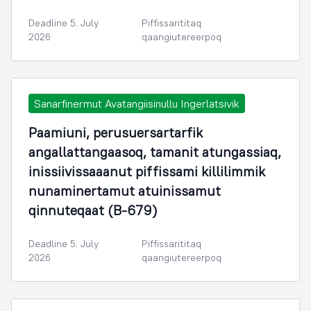
Deadline 5. July
Piffissarititaq
2026
qaangiutereerpoq
Sanarfinermut Avatangiisinullu Ingerlatsivik
Paamiuni, perusuersartarfik
angallattangaasoq, tamanit atungassiaq,
inissiivissaaanut piffissami killilimmik
nunaminertamut atuinissamut
qinnuteqaat (B-679)
Deadline 5. July
Piffissarititaq
2026
qaangiutereerpoq