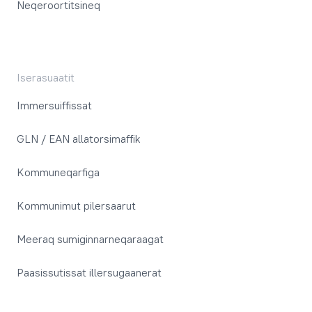
Neqeroortitsineq
Iserasuaatit
Immersuiffissat
GLN / EAN allatorsimaffik
Kommuneqarfiga
Kommunimut pilersaarut
Meeraq sumiginnarneqaraagat
Paasissutissat illersugaanerat