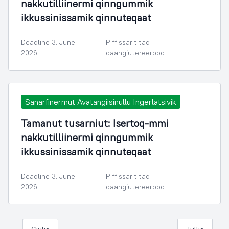
nakkutilliinermi qinngummik
ikkussinissamik qinnuteqaat
Deadline 3. June
Piffissarititaq
2026
qaangiutereerpoq
Sanarfinermut Avatangiisinullu Ingerlatsivik
Tamanut tusarniut: Isertoq-mmi
nakkutilliinermi qinngummik
ikkussinissamik qinnuteqaat
Deadline 3. June
Piffissarititaq
2026
qaangiutereerpoq