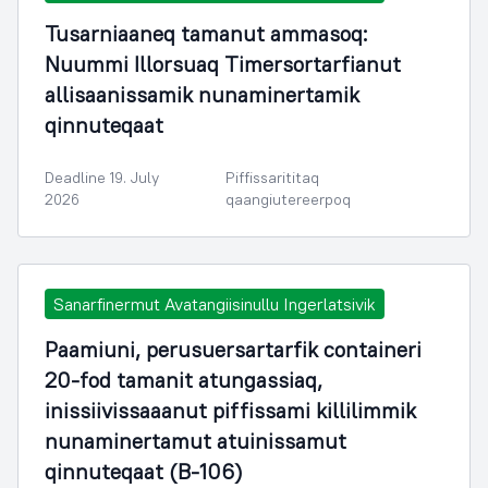
Tusarniaaneq tamanut ammasoq:
Nuummi Illorsuaq Timersortarfianut
allisaanissamik nunaminertamik
qinnuteqaat
Deadline 19. July
Piffissarititaq
2026
qaangiutereerpoq
Sanarfinermut Avatangiisinullu Ingerlatsivik
Paamiuni, perusuersartarfik containeri
20-fod tamanit atungassiaq,
inissiivissaaanut piffissami killilimmik
nunaminertamut atuinissamut
qinnuteqaat (B-106)