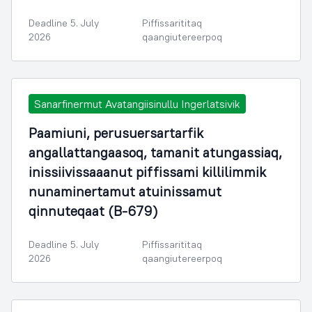
Deadline 5. July
Piffissarititaq
2026
qaangiutereerpoq
Sanarfinermut Avatangiisinullu Ingerlatsivik
Paamiuni, perusuersartarfik
angallattangaasoq, tamanit atungassiaq,
inissiivissaaanut piffissami killilimmik
nunaminertamut atuinissamut
qinnuteqaat (B-679)
Deadline 5. July
Piffissarititaq
2026
qaangiutereerpoq