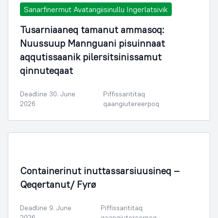
Sanarfinermut Avatangiisinullu Ingerlatsivik
Tusarniaaneq tamanut ammasoq:
Nuussuup Mannguani pisuinnaat
aqqutissaanik pilersitsinissamut
qinnuteqaat
Deadline 30. June
Piffissarititaq
2026
qaangiutereerpoq
Containerinut inuttassarsiuusineq –
Qeqertanut/ Fyrø
Deadline 9. June
Piffissarititaq
2026
qaangiutereerpoq