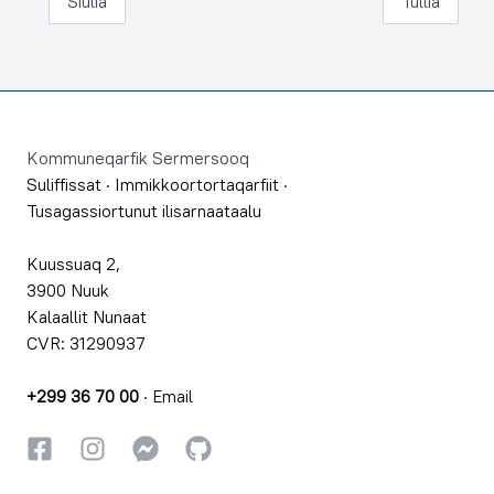
Siulia
Tullia
Footer
Kommuneqarfik Sermersooq
Suliffissat
·
Immikkoortortaqarfiit
·
Tusagassiortunut ilisarnaataalu
Kuussuaq 2,
3900 Nuuk
Kalaallit Nunaat
CVR: 31290937
+299 36 70 00
·
Email
Facebookki
Instagrammi
Instagrammi
GitHub