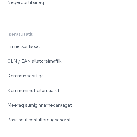
Neqeroortitsineq
Iserasuaatit
Immersuiffissat
GLN / EAN allatorsimaffik
Kommuneqarfiga
Kommunimut pilersaarut
Meeraq sumiginnarneqaraagat
Paasissutissat illersugaanerat