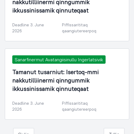
nakkutilliinermi qinngummik
ikkussinissamik qinnuteqaat
Deadline 3. June
Piffissarititaq
2026
qaangiutereerpoq
Sanarfinermut Avatangiisinullu Ingerlatsivik
Tamanut tusarniut: Isertoq-mmi
nakkutilliinermi qinngummik
ikkussinissamik qinnuteqaat
Deadline 3. June
Piffissarititaq
2026
qaangiutereerpoq