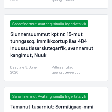
Sanarfinermut Avatangiisinullu Ingerlatsivik
Siunnersuummut kpt nr. 15-mut
tunngasoq. immikkoortup ilaa 4B4
inuussutissarsiuteqarfik, avannamut
kangimut, Nuuk
Deadline 3. June
Piffissarititaq
2026
qaangiutereerpoq
Sanarfinermut Avatangiisinullu Ingerlatsivik
Tamanut tusarniut: Sermiligaaq-mmi