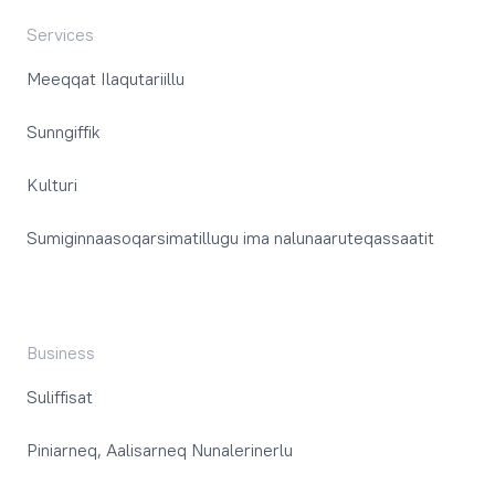
Services
Meeqqat Ilaqutariillu
Sunngiffik
Kulturi
Sumiginnaasoqarsimatillugu ima nalunaaruteqassaatit
Business
Suliffisat
Piniarneq, Aalisarneq Nunalerinerlu