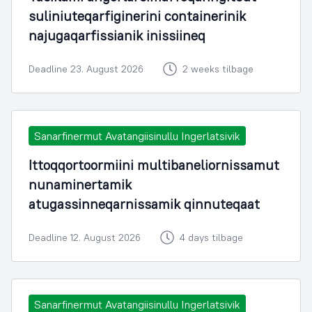
suliniuteqarfiginerini containerinik
najugaqarfissianik inissiineq
Deadline 23. August 2026
2 weeks tilbage
Sanarfinermut Avatangiisinullu Ingerlatsivik
Ittoqqortoormiini multibaneliornissamut
nunaminertamik
atugassinneqarnissamik qinnuteqaat
Deadline 12. August 2026
4 days tilbage
Sanarfinermut Avatangiisinullu Ingerlatsivik