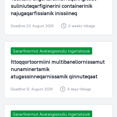
suliniuteqarfiginerini containerinik
najugaqarfissianik inissiineq
Deadline 23. August 2026
2 weeks tilbage
Sanarfinermut Avatangiisinullu Ingerlatsivik
Ittoqqortoormiini multibaneliornissamut
nunaminertamik
atugassinneqarnissamik qinnuteqaat
Deadline 12. August 2026
4 days tilbage
Sanarfinermut Avatangiisinullu Ingerlatsivik