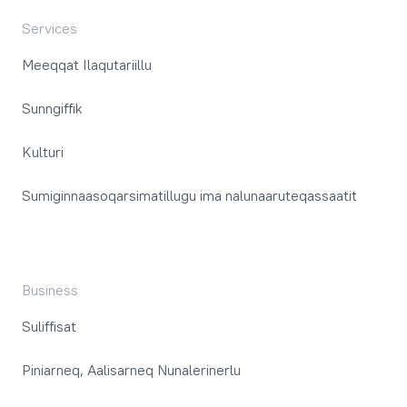
Services
Meeqqat Ilaqutariillu
Sunngiffik
Kulturi
Sumiginnaasoqarsimatillugu ima nalunaaruteqassaatit
Business
Suliffisat
Piniarneq, Aalisarneq Nunalerinerlu