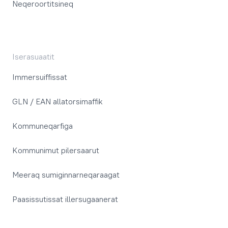
Neqeroortitsineq
Iserasuaatit
Immersuiffissat
GLN / EAN allatorsimaffik
Kommuneqarfiga
Kommunimut pilersaarut
Meeraq sumiginnarneqaraagat
Paasissutissat illersugaanerat