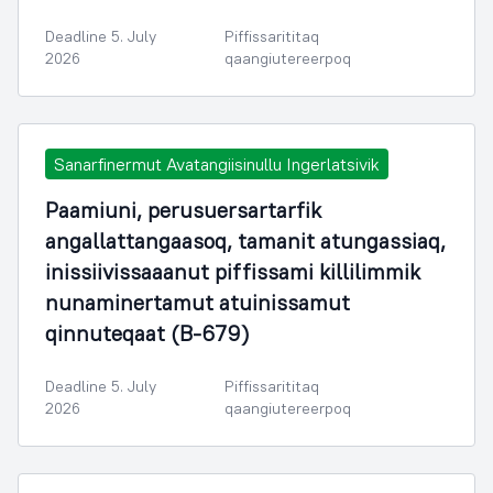
Deadline 5. July
Piffissarititaq
2026
qaangiutereerpoq
Sanarfinermut Avatangiisinullu Ingerlatsivik
Paamiuni, perusuersartarfik
angallattangaasoq, tamanit atungassiaq,
inissiivissaaanut piffissami killilimmik
nunaminertamut atuinissamut
qinnuteqaat (B-679)
Deadline 5. July
Piffissarititaq
2026
qaangiutereerpoq