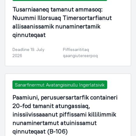
Tusarniaaneq tamanut ammasoq:
Nuummi Illorsuaq Timersortarfianut
allisaanissamik nunaminertamik
qinnuteqaat
Deadline 19. July
Piffissarititaq
2026
qaangiutereerpoq
Sanarfinermut Avatangiisinullu Ingerlatsivik
Paamiuni, perusuersartarfik containeri
20-fod tamanit atungassiaq,
inissiivissaaanut piffissami killilimmik
nunaminertamut atuinissamut
qinnuteqaat (B-106)