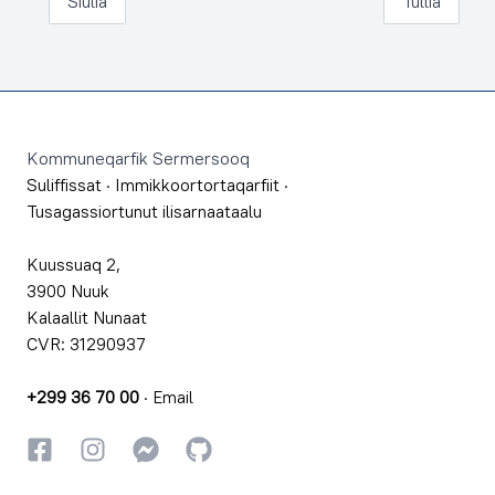
Siulia
Tullia
Footer
Kommuneqarfik Sermersooq
Suliffissat
·
Immikkoortortaqarfiit
·
Tusagassiortunut ilisarnaataalu
Kuussuaq 2,
3900 Nuuk
Kalaallit Nunaat
CVR: 31290937
+299 36 70 00
·
Email
Facebookki
Instagrammi
Instagrammi
GitHub