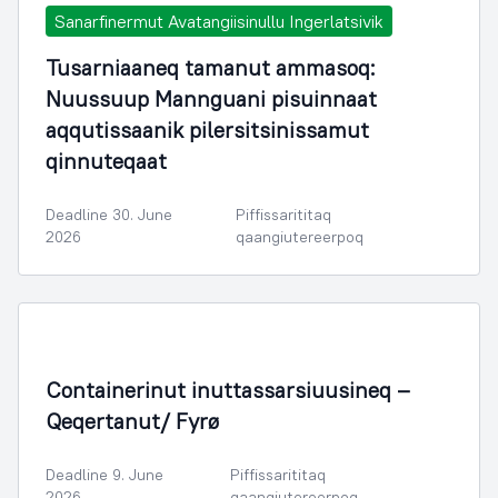
Sanarfinermut Avatangiisinullu Ingerlatsivik
Tusarniaaneq tamanut ammasoq:
Nuussuup Mannguani pisuinnaat
aqqutissaanik pilersitsinissamut
qinnuteqaat
Deadline 30. June
Piffissarititaq
2026
qaangiutereerpoq
Containerinut inuttassarsiuusineq –
Qeqertanut/ Fyrø
Deadline 9. June
Piffissarititaq
2026
qaangiutereerpoq