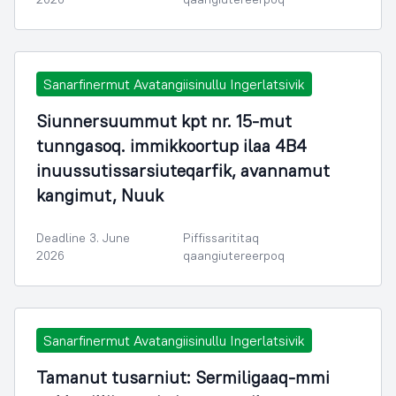
Sanarfinermut Avatangiisinullu Ingerlatsivik
Siunnersuummut kpt nr. 15-mut
tunngasoq. immikkoortup ilaa 4B4
inuussutissarsiuteqarfik, avannamut
kangimut, Nuuk
Deadline 3. June
Piffissarititaq
2026
qaangiutereerpoq
Sanarfinermut Avatangiisinullu Ingerlatsivik
Tamanut tusarniut: Sermiligaaq-mmi