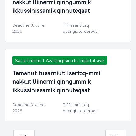
nakkutilliinermi qinngummik
ikkussinissamik qinnuteqaat
Deadline 3. June
Piffissarititaq
2026
qaangiutereerpoq
Sanarfinermut Avatangiisinullu Ingerlatsivik
Tamanut tusarniut: Isertoq-mmi
nakkutilliinermi qinngummik
ikkussinissamik qinnuteqaat
Deadline 3. June
Piffissarititaq
2026
qaangiutereerpoq