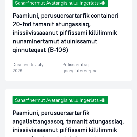
Sanarfinermut Avatangiisinullu Ingerlatsivik
Paamiuni, perusuersartarfik containeri
20-fod tamanit atungassiaq,
inissiivissaaanut piffissami killilimmik
nunaminertamut atuinissamut
qinnuteqaat (B-106)
Deadline 5. July
Piffissarititaq
2026
qaangiutereerpoq
Sanarfinermut Avatangiisinullu Ingerlatsivik
Paamiuni, perusuersartarfik
angallattangaasoq, tamanit atungassiaq,
inissiivissaaanut piffissami killilimmik