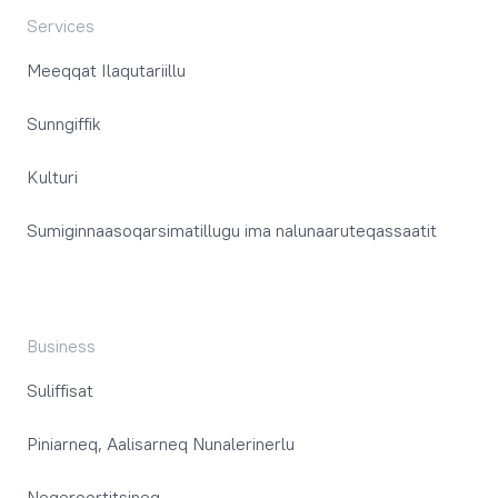
Services
Meeqqat Ilaqutariillu
Sunngiffik
Kulturi
Sumiginnaasoqarsimatillugu ima nalunaaruteqassaatit
Business
Suliffisat
Piniarneq, Aalisarneq Nunalerinerlu
Neqeroortitsineq