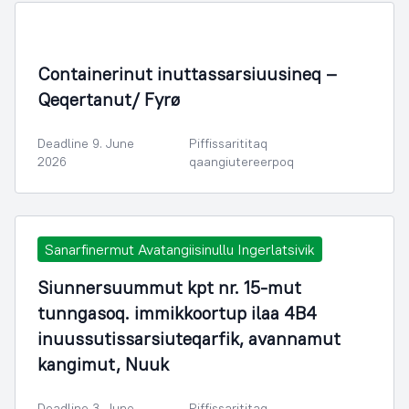
Containerinut inuttassarsiuusineq –
Qeqertanut/ Fyrø
Deadline 9. June
Piffissarititaq
2026
qaangiutereerpoq
Sanarfinermut Avatangiisinullu Ingerlatsivik
Siunnersuummut kpt nr. 15-mut
tunngasoq. immikkoortup ilaa 4B4
inuussutissarsiuteqarfik, avannamut
kangimut, Nuuk
Deadline 3. June
Piffissarititaq