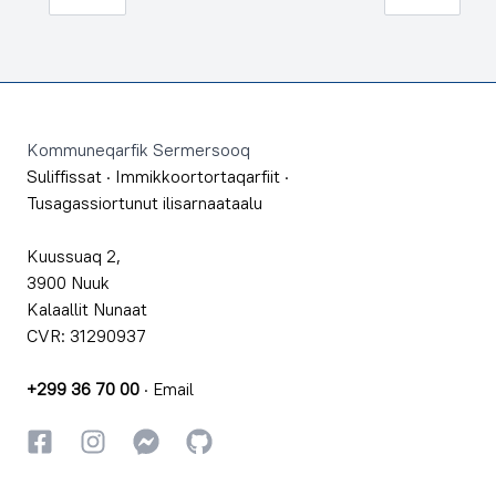
Footer
Kommuneqarfik Sermersooq
Suliffissat
·
Immikkoortortaqarfiit
·
Tusagassiortunut ilisarnaataalu
Kuussuaq 2,
3900 Nuuk
Kalaallit Nunaat
CVR: 31290937
+299 36 70 00
·
Email
Facebookki
Instagrammi
Instagrammi
GitHub