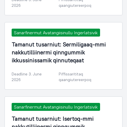
2026
qaangiutereerpoq
Sanarfinermut Avatangiisinullu Ingerlatsivik
Tamanut tusarniut: Sermiligaaq-mmi
nakkutilliinermi qinngummik
ikkussinissamik qinnuteqaat
Deadline 3. June
Piffissarititaq
2026
qaangiutereerpoq
Sanarfinermut Avatangiisinullu Ingerlatsivik
Tamanut tusarniut: Isertoq-mmi
nakkutilliinermi qinngummik