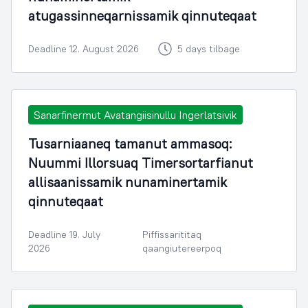
atugassinneqarnissamik qinnuteqaat
Deadline 12. August 2026
5 days tilbage
Sanarfinermut Avatangiisinullu Ingerlatsivik
Tusarniaaneq tamanut ammasoq:
Nuummi Illorsuaq Timersortarfianut
allisaanissamik nunaminertamik
qinnuteqaat
Deadline 19. July
Piffissarititaq
2026
qaangiutereerpoq