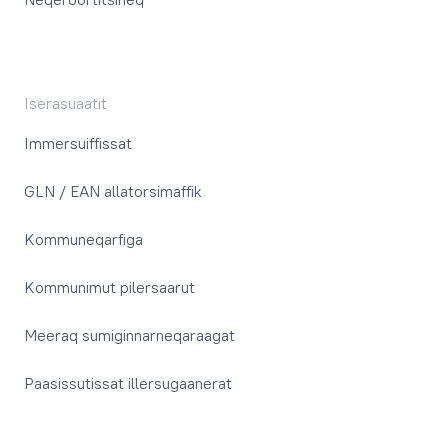
Iserasuaatit
Immersuiffissat
GLN / EAN allatorsimaffik
Kommuneqarfiga
Kommunimut pilersaarut
Meeraq sumiginnarneqaraagat
Paasissutissat illersugaanerat