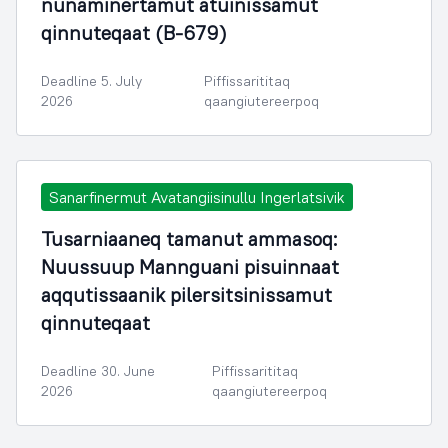
nunaminertamut atuinissamut
qinnuteqaat (B-679)
Deadline 5. July
Piffissarititaq
2026
qaangiutereerpoq
Sanarfinermut Avatangiisinullu Ingerlatsivik
Tusarniaaneq tamanut ammasoq:
Nuussuup Mannguani pisuinnaat
aqqutissaanik pilersitsinissamut
qinnuteqaat
Deadline 30. June
Piffissarititaq
2026
qaangiutereerpoq