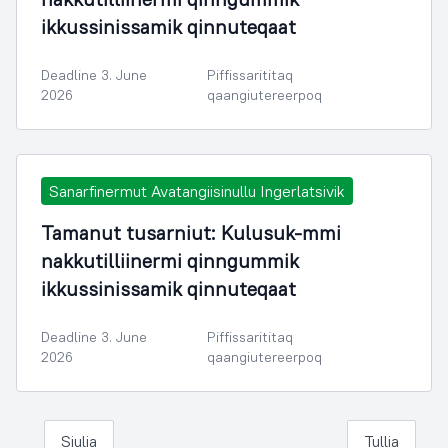
ikkussinissamik qinnuteqaat
Deadline 3. June
Piffissarititaq
2026
qaangiutereerpoq
Sanarfinermut Avatangiisinullu Ingerlatsivik
Tamanut tusarniut: Kulusuk-mmi
nakkutilliinermi qinngummik
ikkussinissamik qinnuteqaat
Deadline 3. June
Piffissarititaq
2026
qaangiutereerpoq
Siulia
Tullia