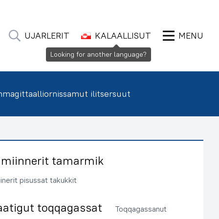
UJARLERIT
KALAALLISUT
MENU
Looking for another language?
agittaalliornissamut ilitsersuut
imiinnerit tamarmik
inerit pisussat takukkit
aatigut toqqagassat
Toqqagassanut