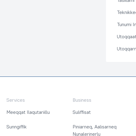
Tasiilami
Teknikkeq
Tunumi I
Utoqqaat 
Utoqqarn
Services
Business
Meeqqat Ilaqutariillu
Suliffisat
Sunngiffik
Piniarneq, Aalisarneq
Nunalerinerlu