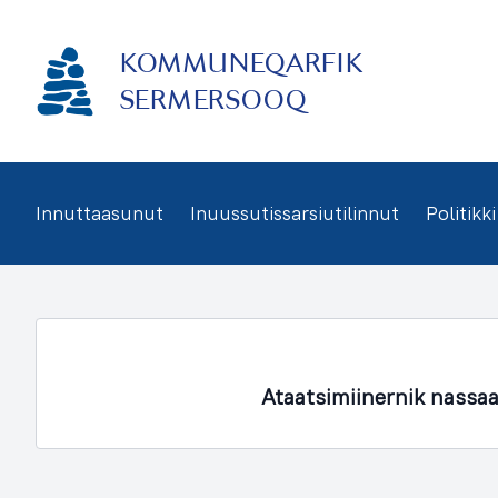
Imarisaanukarit
KOMMUNEQARFIK
SERMERSOOQ
Innuttaasunut
Inuussutissarsiutilinnut
Politikki
Ataatsimiinernik nassa