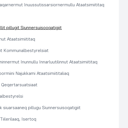
aqarnermut Inuussutissarsiornermullu Ataatsimiititaq
llit pillugit Siunnersuisooqatigiit
nut Ataatsimiititaq
ut Kommunalbestyrelsiat
innermut Inunnullu Innarluutilinnut Ataatsimiititaq
ormiini Najukkami Ataatsimiititaliaq
t, Qeqertarsuatsiaat
lbestyrelsi
k siuarsaaneq pillugu Siunnersuisoqatigiit
Tiilerilaaq, Isertoq