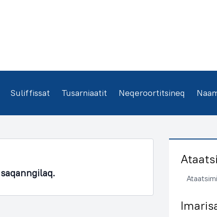
Suliffissat
Tusarniaatit
Neqeroortitsineq
Naamm
Ataats
asaqanngilaq.
Ataatsimi
Imaris