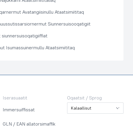
 Najukkami Ataatsimiititaliaq
arnermut Avatangiisinullu Ataatsimiititaq
nuussutissarsiornermut Siunnersuisooqatigiit
siunnersuisoqatigiiffiat
ut Isumassuinermullu Ataatsimiititaq
Iserasuaatit
Oqaatsit / Sprog
Oqaatsit / Sprog
Immersuiffissat
GLN / EAN allatorsimaffik