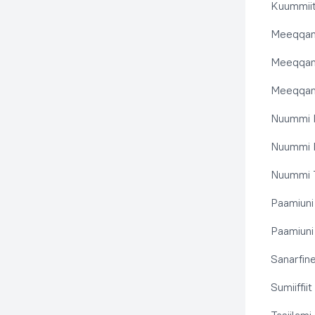
Kuummiit
Meeqqanu
Meeqqanut
Meeqqanut
Nuummi I
Nuummi N
Nuummi T
Paamiuni
Paamiuni 
Sanarfine
Sumiiffii