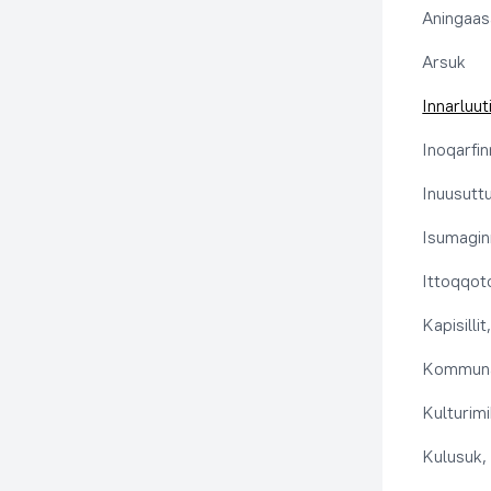
Aningaas
Arsuk
Innarluuti
Inoqarfin
Inuusutt
Isumaginn
Ittoqqoto
Kapisilli
Kommuna
Kulturimi
Kulusuk, 