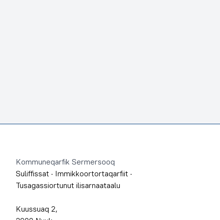
Footer
Kommuneqarfik Sermersooq
Suliffissat
·
Immikkoortortaqarfiit
·
Tusagassiortunut ilisarnaataalu
Kuussuaq 2,