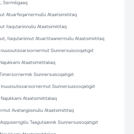
, Sermiligaaq
t Atuarfeqarnermullu Ataatsimiititaq
 Ilaqutariinnullu Ataatsimiititaq
, Ilaqutariinnut Atuartitaanermullu Ataatsimiititaq
nuussutissarsiornermut Siunnersuisooqatigiit
ajukkami Ataatsimiititaliaq
imersornermik Siunnersuisoqatigiit
 Inuussutissarsiornermut Siunnersuisooqatigiit
Najukkami Ataatsimiititaliaq
rmut Avatangiisinullu Ataatsimiititaq
t Aqquserngillu Taagutaannik Siunnersuisoqatigiit