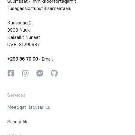
Suliffissat
·
Immikkoortortaqarfiit
·
Tusagassiortunut ilisarnaataalu
Kuussuaq 2,
3900 Nuuk
Kalaallit Nunaat
CVR: 31290937
+299 36 70 00
·
Email
Facebookki
Instagrammi
Instagrammi
GitHub
Services
Meeqqat Ilaqutariillu
Sunngiffik