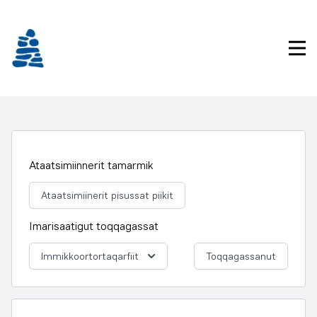
Imarisaanukarit
Pri
Ataatsimiinnerit tamarmik
Ataatsimiinerit pisussat piikit
Imarisaatigut toqqagassat
Immikkoortortaqarfiit
Toqqagassanut