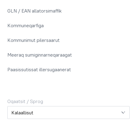
GLN / EAN allatorsimaffik
Kommuneqarfiga
Kommunimut pilersaarut
Meeraq sumiginnarneqaraagat
Paasissutissat illersugaanerat
Oqaatsit / Sprog
Oqaatsit / Sprog