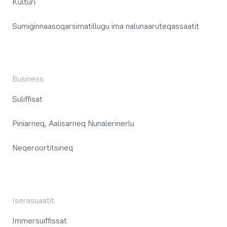
Kulturi
Sumiginnaasoqarsimatillugu ima nalunaaruteqassaatit
Business
Suliffisat
Piniarneq, Aalisarneq Nunalerinerlu
Neqeroortitsineq
Iserasuaatit
Immersuiffissat