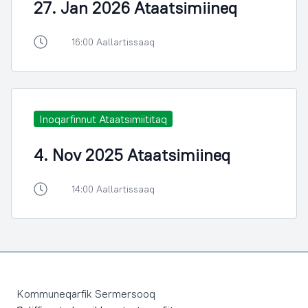
27. Jan 2026 Ataatsimiineq
16:00 Aallartissaaq
Inoqarfinnut Ataatsimiititaq
4. Nov 2025 Ataatsimiineq
14:00 Aallartissaaq
Footer
Kommuneqarfik Sermersooq