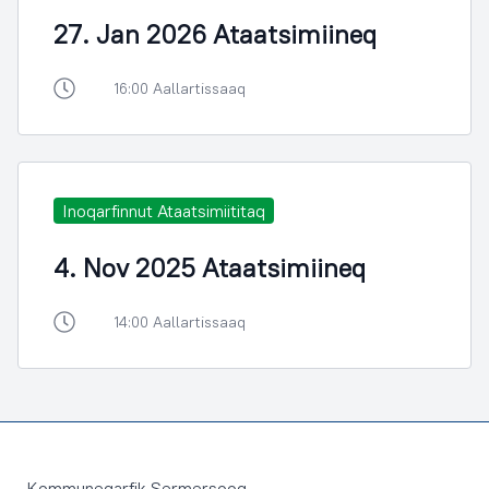
27. Jan 2026 Ataatsimiineq
16:00 Aallartissaaq
Inoqarfinnut Ataatsimiititaq
4. Nov 2025 Ataatsimiineq
14:00 Aallartissaaq
Footer
Kommuneqarfik Sermersooq