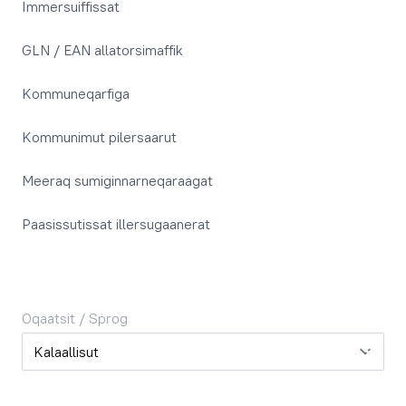
Immersuiffissat
GLN / EAN allatorsimaffik
Kommuneqarfiga
Kommunimut pilersaarut
Meeraq sumiginnarneqaraagat
Paasissutissat illersugaanerat
Oqaatsit / Sprog
Oqaatsit / Sprog