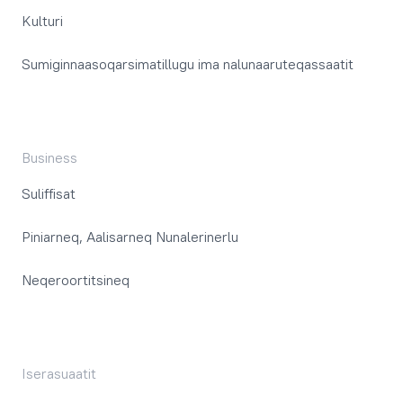
Kulturi
Sumiginnaasoqarsimatillugu ima nalunaaruteqassaatit
Business
Suliffisat
Piniarneq, Aalisarneq Nunalerinerlu
Neqeroortitsineq
Iserasuaatit