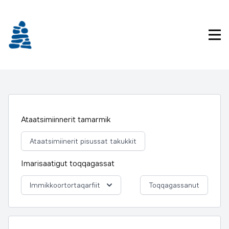
Imarisaanukarit
Pri
Ataatsimiinnerit tamarmik
Ataatsimiinerit pisussat takukkit
Imarisaatigut toqqagassat
Immikkoortortaqarfiit
Toqqagassanut