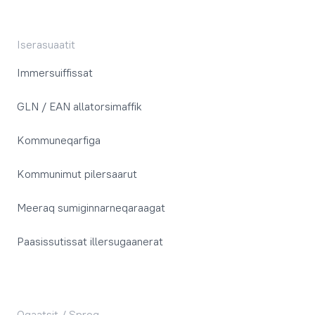
Iserasuaatit
Immersuiffissat
GLN / EAN allatorsimaffik
Kommuneqarfiga
Kommunimut pilersaarut
Meeraq sumiginnarneqaraagat
Paasissutissat illersugaanerat
Oqaatsit / Sprog