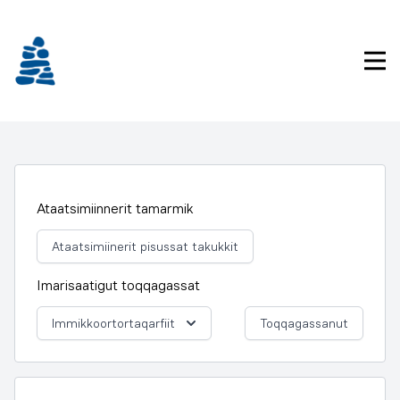
Imarisaanukarit
Pri
Ataatsimiinnerit tamarmik
Ataatsimiinerit pisussat takukkit
Imarisaatigut toqqagassat
Immikkoortortaqarfiit
Toqqagassanut