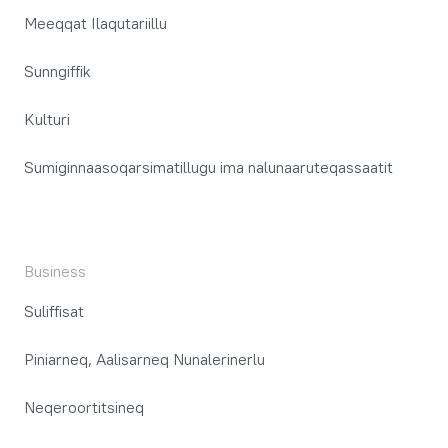
Meeqqat Ilaqutariillu
Sunngiffik
Kulturi
Sumiginnaasoqarsimatillugu ima nalunaaruteqassaatit
Business
Suliffisat
Piniarneq, Aalisarneq Nunalerinerlu
Neqeroortitsineq