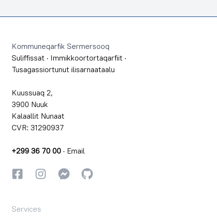
Footer
Kommuneqarfik Sermersooq
Suliffissat
·
Immikkoortortaqarfiit
·
Tusagassiortunut ilisarnaataalu
Kuussuaq 2,
3900 Nuuk
Kalaallit Nunaat
CVR: 31290937
+299 36 70 00
·
Email
Facebookki
Instagrammi
Instagrammi
GitHub
Services