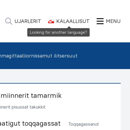
UJARLERIT
KALAALLISUT
MENU
Looking for another language?
agittaalliornissamut ilitsersuut
imiinnerit tamarmik
inerit pisussat takukkit
aatigut toqqagassat
Toqqagassanut