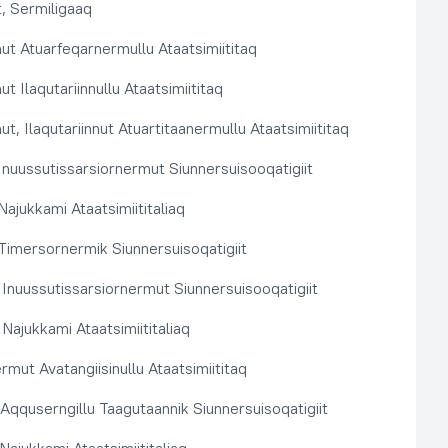
, Sermiligaaq
t Atuarfeqarnermullu Ataatsimiititaq
 Ilaqutariinnullu Ataatsimiititaq
, Ilaqutariinnut Atuartitaanermullu Ataatsimiititaq
nuussutissarsiornermut Siunnersuisooqatigiit
ajukkami Ataatsimiititaliaq
imersornermik Siunnersuisoqatigiit
 Inuussutissarsiornermut Siunnersuisooqatigiit
Najukkami Ataatsimiititaliaq
rmut Avatangiisinullu Ataatsimiititaq
t Aqquserngillu Taagutaannik Siunnersuisoqatigiit