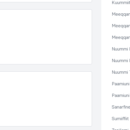
Kuummiit
Meeqqanu
Meeqqanut
Meeqqanut
Nuummi I
Nuummi N
Nuummi T
Paamiuni
Paamiuni 
Sanarfine
Sumiiffii