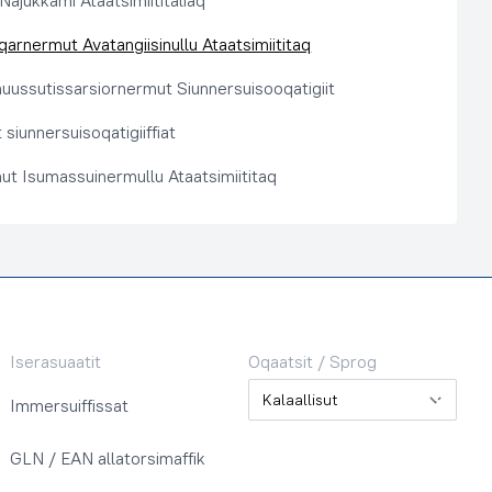
 Najukkami Ataatsimiititaliaq
arnermut Avatangiisinullu Ataatsimiititaq
nuussutissarsiornermut Siunnersuisooqatigiit
siunnersuisoqatigiiffiat
ut Isumassuinermullu Ataatsimiititaq
Iserasuaatit
Oqaatsit / Sprog
Oqaatsit / Sprog
Immersuiffissat
GLN / EAN allatorsimaffik