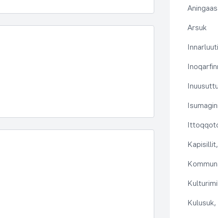
Aningaas
Arsuk
Innarluuti
Inoqarfin
Inuusutt
Isumaginn
Ittoqqoto
Kapisilli
Kommuna
Kulturimi
Kulusuk, 