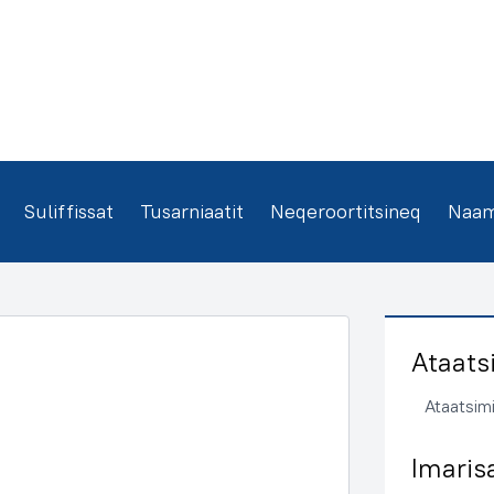
Suliffissat
Tusarniaatit
Neqeroortitsineq
Naamm
Ataats
Ataatsimi
Imaris