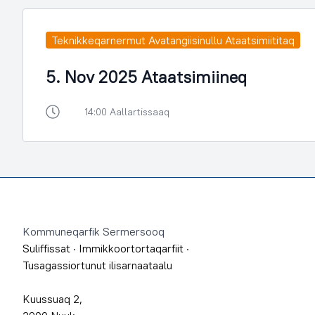
Teknikkeqarnermut Avatangiisinullu Ataatsimiititaq
5. Nov 2025 Ataatsimiineq
14:00 Aallartissaaq
Footer
Kommuneqarfik Sermersooq
Suliffissat
·
Immikkoortortaqarfiit
·
Tusagassiortunut ilisarnaataalu
Kuussuaq 2,