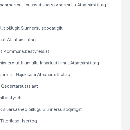
aqarnermut Inuussutissarsiornermullu Ataatsimiititaq
llit pillugit Siunnersuisooqatigiit
nut Ataatsimiititaq
ut Kommunalbestyrelsiat
innermut Inunnullu Innarluutilinnut Ataatsimiititaq
ormiini Najukkami Ataatsimiititaliaq
t, Qeqertarsuatsiaat
lbestyrelsi
k siuarsaaneq pillugu Siunnersuisoqatigiit
Tiilerilaaq, Isertoq