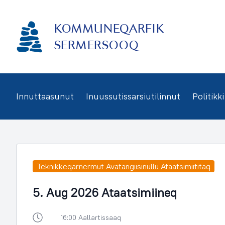
Imarisaanukarit
KOMMUNEQARFIK
SERMERSOOQ
Innuttaasunut
Inuussutissarsiutilinnut
Politikki
Teknikkeqarnermut Avatangiisinullu Ataatsimiititaq
5. Aug 2026 Ataatsimiineq
16:00 Aallartissaaq