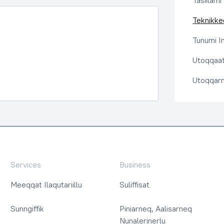
Tasiilami
Teknikkeq
Tunumi I
Utoqqaat 
Utoqqarn
Services
Business
Meeqqat Ilaqutariillu
Suliffisat
Sunngiffik
Piniarneq, Aalisarneq
Nunalerinerlu