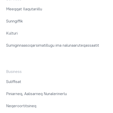
Meeqqat Ilaqutariillu
Sunngiffik
Kulturi
Sumiginnaasoqarsimatillugu ima nalunaaruteqassaatit
Business
Suliffisat
Piniarneq, Aalisarneq Nunalerinerlu
Neqeroortitsineq