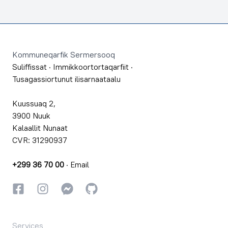
Footer
Kommuneqarfik Sermersooq
Suliffissat
·
Immikkoortortaqarfiit
·
Tusagassiortunut ilisarnaataalu
Kuussuaq 2,
3900 Nuuk
Kalaallit Nunaat
CVR: 31290937
+299 36 70 00
·
Email
Facebookki
Instagrammi
Instagrammi
GitHub
Services