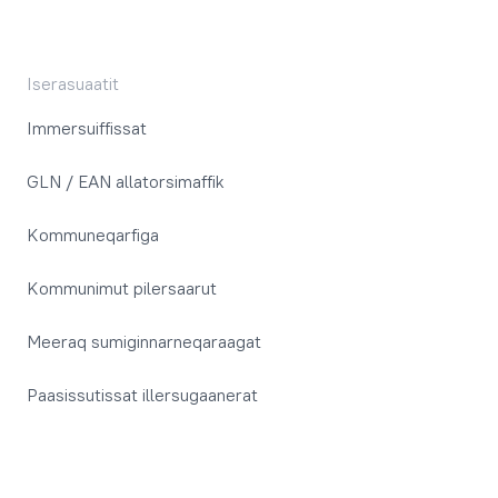
Iserasuaatit
Immersuiffissat
GLN / EAN allatorsimaffik
Kommuneqarfiga
Kommunimut pilersaarut
Meeraq sumiginnarneqaraagat
Paasissutissat illersugaanerat