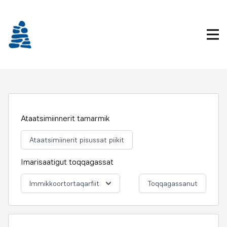
Imarisaanukarit
Pri
Ataatsimiinnerit tamarmik
Ataatsimiinerit pisussat piikit
Imarisaatigut toqqagassat
Immikkoortortaqarfiit
Toqqagassanut