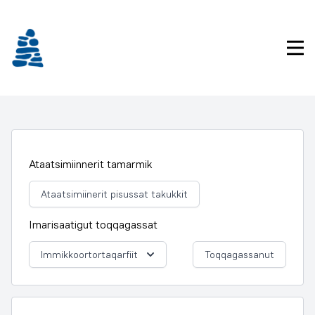
Imarisaanukarit
Pri
Ataatsimiinnerit tamarmik
Ataatsimiinerit pisussat takukkit
Imarisaatigut toqqagassat
Immikkoortortaqarfiit
Toqqagassanut