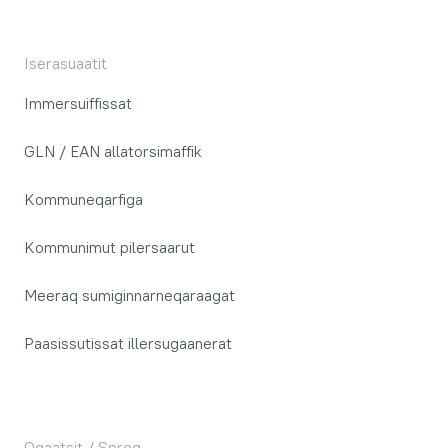
Iserasuaatit
Immersuiffissat
GLN / EAN allatorsimaffik
Kommuneqarfiga
Kommunimut pilersaarut
Meeraq sumiginnarneqaraagat
Paasissutissat illersugaanerat
Oqaatsit / Sprog