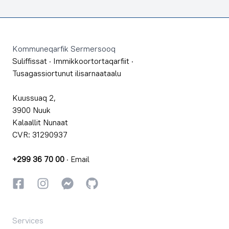
Footer
Kommuneqarfik Sermersooq
Suliffissat
·
Immikkoortortaqarfiit
·
Tusagassiortunut ilisarnaataalu
Kuussuaq 2,
3900 Nuuk
Kalaallit Nunaat
CVR: 31290937
+299 36 70 00
·
Email
Facebookki
Instagrammi
Instagrammi
GitHub
Services