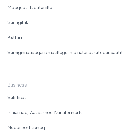
Meeqqat Ilaqutariillu
Sunngiffik
Kulturi
Sumiginnaasoqarsimatillugu ima nalunaaruteqassaatit
Business
Suliffisat
Piniarneq, Aalisarneq Nunalerinerlu
Neqeroortitsineq