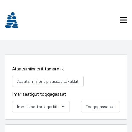
Imarisaanukarit
Pri
Ataatsimiinnerit tamarmik
Ataatsimiinerit pisussat takukkit
Imarisaatigut toqqagassat
Immikkoortortaqarfiit
Toqqagassanut