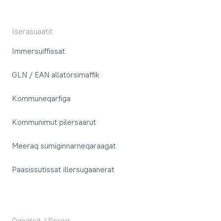
Iserasuaatit
Immersuiffissat
GLN / EAN allatorsimaffik
Kommuneqarfiga
Kommunimut pilersaarut
Meeraq sumiginnarneqaraagat
Paasissutissat illersugaanerat
Oqaatsit / Sprog