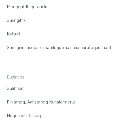
Meeqqat Ilaqutariillu
Sunngiffik
Kulturi
Sumiginnaasoqarsimatillugu ima nalunaaruteqassaatit
Business
Suliffisat
Piniarneq, Aalisarneq Nunalerinerlu
Neqeroortitsineq