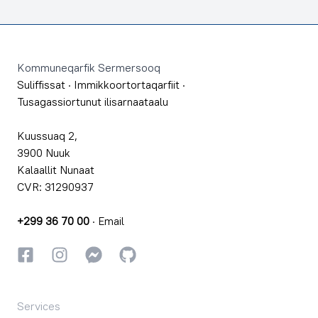
Footer
Kommuneqarfik Sermersooq
Suliffissat
·
Immikkoortortaqarfiit
·
Tusagassiortunut ilisarnaataalu
Kuussuaq 2,
3900 Nuuk
Kalaallit Nunaat
CVR: 31290937
+299 36 70 00
·
Email
Facebookki
Instagrammi
Instagrammi
GitHub
Services