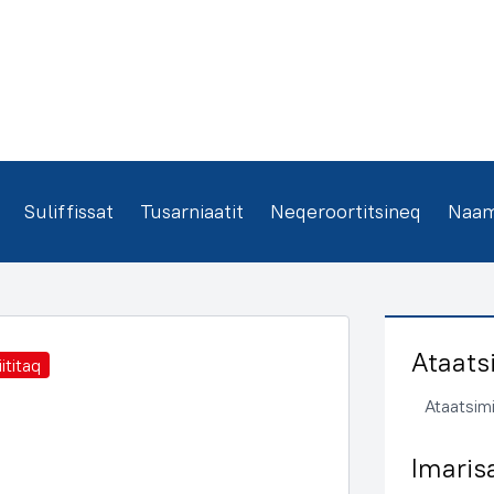
Suliffissat
Tusarniaatit
Neqeroortitsineq
Naamm
Ataats
ititaq
Ataatsimi
Imaris