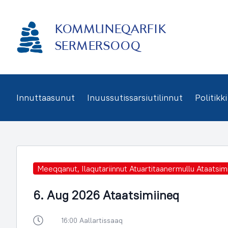
Imarisaanukarit
KOMMUNEQARFIK
SERMERSOOQ
Innuttaasunut
Inuussutissarsiutilinnut
Politikki
Meeqqanut, Ilaqutariinnut Atuartitaanermullu Ataatsimi
6. Aug 2026 Ataatsimiineq
16:00 Aallartissaaq