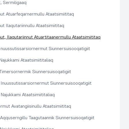
, Sermiligaaq
t Atuarfeqarnermullu Ataatsimiititaq
 Ilaqutariinnullu Ataatsimiititaq
, Ilaqutariinnut Atuartitaanermullu Ataatsimiititaq
nuussutissarsiornermut Siunnersuisooqatigiit
ajukkami Ataatsimiititaliaq
imersornermik Siunnersuisoqatigiit
 Inuussutissarsiornermut Siunnersuisooqatigiit
Najukkami Ataatsimiititaliaq
rmut Avatangiisinullu Ataatsimiititaq
t Aqquserngillu Taagutaannik Siunnersuisoqatigiit