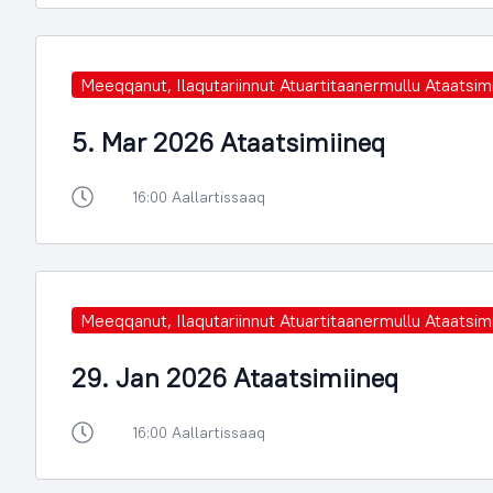
Meeqqanut, Ilaqutariinnut Atuartitaanermullu Ataatsimi
5. Mar 2026 Ataatsimiineq
16:00 Aallartissaaq
Meeqqanut, Ilaqutariinnut Atuartitaanermullu Ataatsimi
29. Jan 2026 Ataatsimiineq
16:00 Aallartissaaq