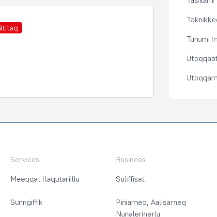
Tasiilami
Teknikkeq
ititaq
Tunumi I
Utoqqaat 
Utoqqarn
Services
Business
Meeqqat Ilaqutariillu
Suliffisat
Sunngiffik
Piniarneq, Aalisarneq
Nunalerinerlu