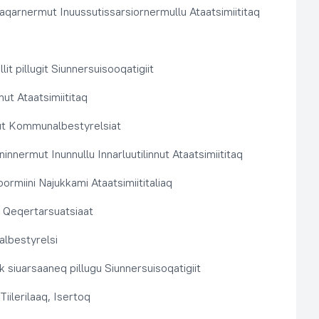
aqarnermut Inuussutissarsiornermullu Ataatsimiititaq
llit pillugit Siunnersuisooqatigiit
nut Ataatsimiititaq
ut Kommunalbestyrelsiat
innermut Inunnullu Innarluutilinnut Ataatsimiititaq
ormiini Najukkami Ataatsimiititaliaq
t, Qeqertarsuatsiaat
lbestyrelsi
k siuarsaaneq pillugu Siunnersuisoqatigiit
Tiilerilaaq, Isertoq