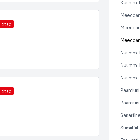
Kuummiit
Meeqqanu
ititaq
Meeqqanut
Meeqqanut
Nuummi I
Nuummi N
Nuummi T
Paamiuni
ititaq
Paamiuni 
Sanarfine
Sumiiffii