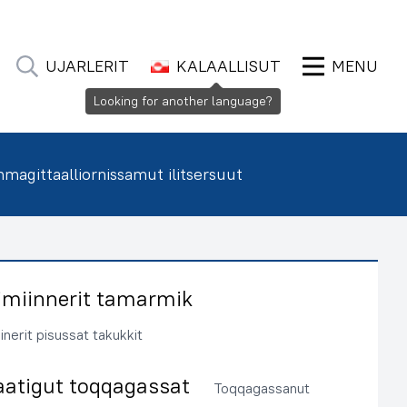
UJARLERIT
KALAALLISUT
MENU
Looking for another language?
agittaalliornissamut ilitsersuut
imiinnerit tamarmik
inerit pisussat takukkit
aatigut toqqagassat
Toqqagassanut