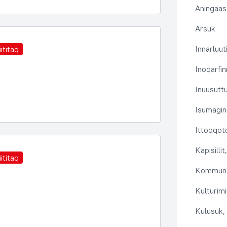
Aningaas
Arsuk
Innarluuti
ititaq
Inoqarfin
Inuusutt
Isumaginn
Ittoqqoto
Kapisilli
ititaq
Kommuna
Kulturimi
Kulusuk, 