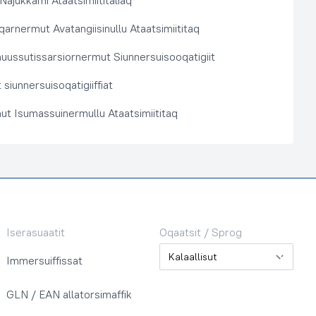
 Najukkami Ataatsimiititaliaq
arnermut Avatangiisinullu Ataatsimiititaq
nuussutissarsiornermut Siunnersuisooqatigiit
siunnersuisoqatigiiffiat
ut Isumassuinermullu Ataatsimiititaq
Iserasuaatit
Oqaatsit / Sprog
Oqaatsit / Sprog
Immersuiffissat
GLN / EAN allatorsimaffik