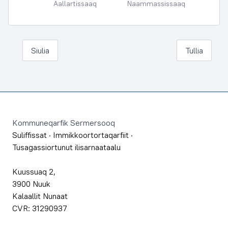
Aallartissaaq
Naammassissaaq
Siulia
Tullia
Footer
Kommuneqarfik Sermersooq
Suliffissat
·
Immikkoortortaqarfiit
·
Tusagassiortunut ilisarnaataalu
Kuussuaq 2,
3900 Nuuk
Kalaallit Nunaat
CVR: 31290937