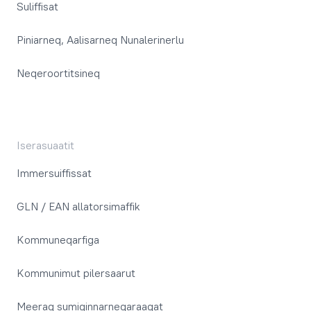
Suliffisat
Piniarneq, Aalisarneq Nunalerinerlu
Neqeroortitsineq
Iserasuaatit
Immersuiffissat
GLN / EAN allatorsimaffik
Kommuneqarfiga
Kommunimut pilersaarut
Meeraq sumiginnarneqaraagat