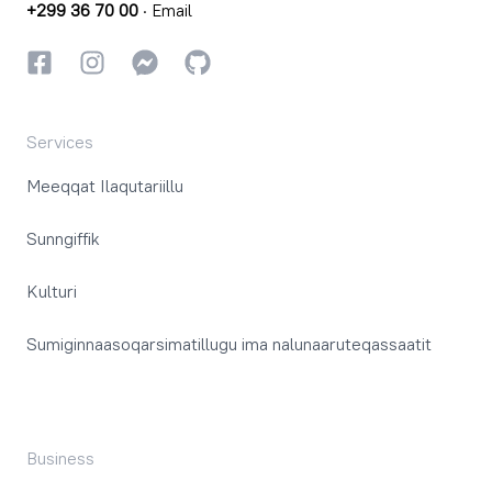
+299 36 70 00
·
Email
Facebookki
Instagrammi
Instagrammi
GitHub
Services
Meeqqat Ilaqutariillu
Sunngiffik
Kulturi
Sumiginnaasoqarsimatillugu ima nalunaaruteqassaatit
Business