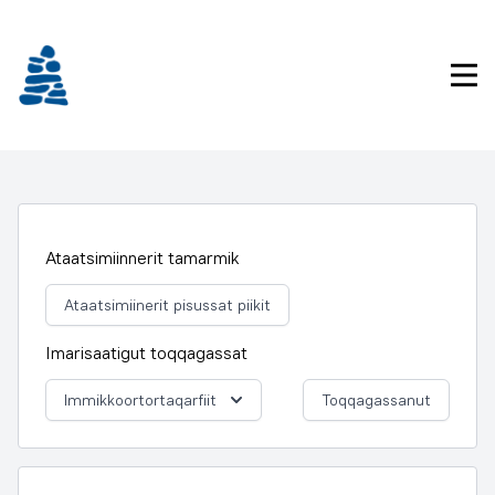
Imarisaanukarit
Pri
Ataatsimiinnerit tamarmik
Ataatsimiinerit pisussat piikit
Imarisaatigut toqqagassat
Immikkoortortaqarfiit
Toqqagassanut