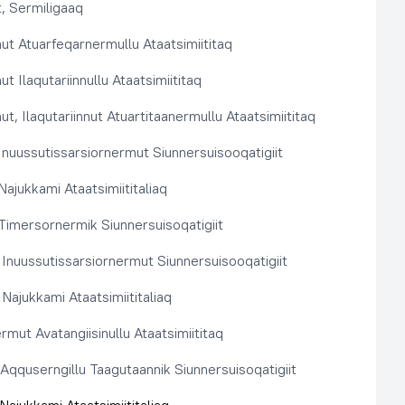
, Sermiligaaq
t Atuarfeqarnermullu Ataatsimiititaq
 Ilaqutariinnullu Ataatsimiititaq
, Ilaqutariinnut Atuartitaanermullu Ataatsimiititaq
nuussutissarsiornermut Siunnersuisooqatigiit
ajukkami Ataatsimiititaliaq
imersornermik Siunnersuisoqatigiit
 Inuussutissarsiornermut Siunnersuisooqatigiit
Najukkami Ataatsimiititaliaq
rmut Avatangiisinullu Ataatsimiititaq
t Aqquserngillu Taagutaannik Siunnersuisoqatigiit