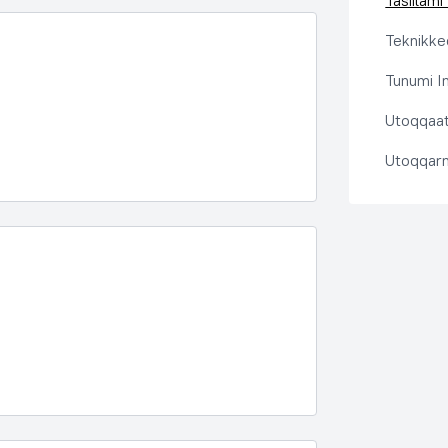
Tasiilami
Teknikkeq
Tunumi I
Utoqqaat 
Utoqqarn