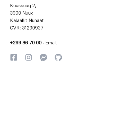
Kuussuaq 2,
3900 Nuuk
Kalaallit Nunaat
CVR: 31290937
+299 36 70 00
·
Email
Facebookki
Instagrammi
Instagrammi
GitHub