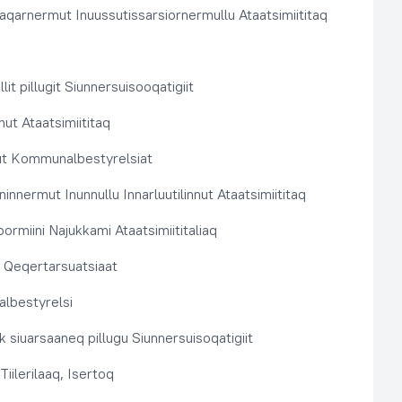
aqarnermut Inuussutissarsiornermullu Ataatsimiititaq
llit pillugit Siunnersuisooqatigiit
nut Ataatsimiititaq
ut Kommunalbestyrelsiat
innermut Inunnullu Innarluutilinnut Ataatsimiititaq
ormiini Najukkami Ataatsimiititaliaq
t, Qeqertarsuatsiaat
lbestyrelsi
k siuarsaaneq pillugu Siunnersuisoqatigiit
Tiilerilaaq, Isertoq