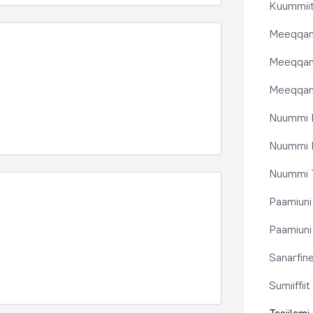
Kuummiit
Meeqqanu
Meeqqanut
Meeqqanut
Nuummi I
Nuummi N
Nuummi T
Paamiuni
Paamiuni 
Sanarfine
Sumiiffii