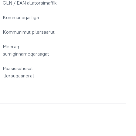
GLN / EAN allatorsimaffik
Kommuneqarfiga
Kommunimut pilersaarut
Meeraq
sumiginnarneqaraagat
Paasissutissat
illersugaanerat