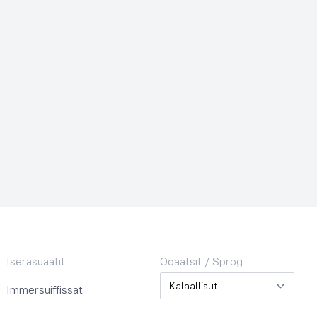
Iserasuaatit
Oqaatsit / Sprog
Oqaatsit / Sprog
Immersuiffissat