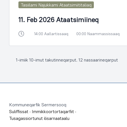
Tasiilami Najukkami Ataatsimiititaliaq
11. Feb 2026 Ataatsimiineq
14:00 Aallartissaaq
00:00 Naammassissaaq
1-imiik 10-imut takutinneqarput. 12 nassaarineqarput
Footer
Kommuneqarfik Sermersooq
Suliffissat
·
Immikkoortortaqarfiit
·
Tusagassiortunut ilisarnaataalu