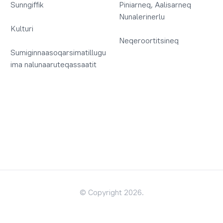
Sunngiffik
Piniarneq, Aalisarneq
Nunalerinerlu
Kulturi
Neqeroortitsineq
Sumiginnaasoqarsimatillugu
ima nalunaaruteqassaatit
© Copyright 2026.