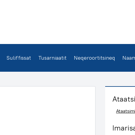
Suliffissat
Tusarniaatit
Neqeroortitsineq
Naamm
Ataats
Ataatsimi
Imaris