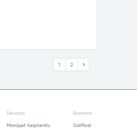
1
2
Tullia
Services
Business
Meeqqat Ilaqutariillu
Suliffisat