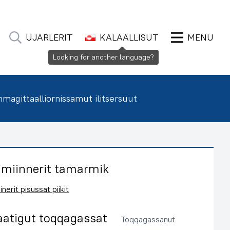
UJARLERIT
KALAALLISUT
MENU
Looking for another language?
agittaalliornissamut ilitsersuut
imiinnerit tamarmik
inerit pisussat piikit
aatigut toqqagassat
Toqqagassanut