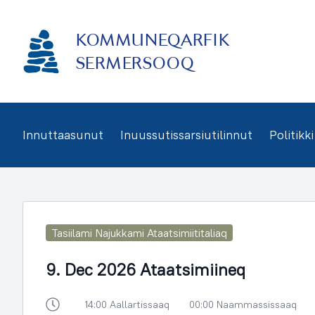
Imarisaanukarit
KOMMUNEQARFIK
SERMERSOOQ
Innuttaasunut
Inuussutissarsiutilinnut
Politikki
Tasiilami Najukkami Ataatsimiititaliaq
9. Dec 2026 Ataatsimiineq
14:00 Aallartissaaq
00:00 Naammassissaaq