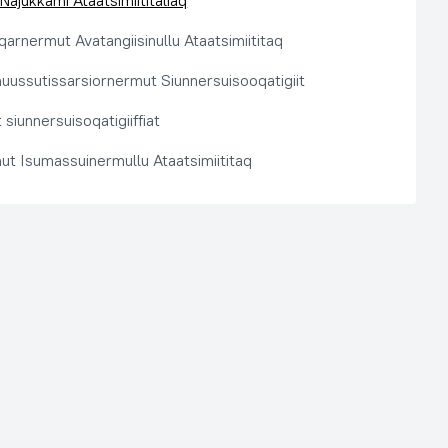
 Najukkami Ataatsimiititaliaq
arnermut Avatangiisinullu Ataatsimiititaq
nuussutissarsiornermut Siunnersuisooqatigiit
siunnersuisoqatigiiffiat
ut Isumassuinermullu Ataatsimiititaq