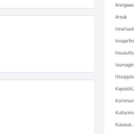
Aningaas
Arsuk
Innarluuti
Inoqarfin
Inuusutt
Isumaginn
Ittoqqoto
Kapisilli
Kommuna
Kulturimi
Kulusuk, 