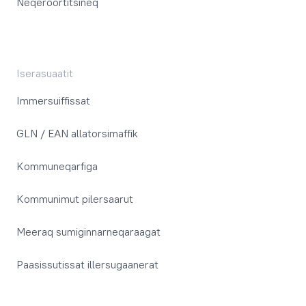
Neqeroortitsineq
Iserasuaatit
Immersuiffissat
GLN / EAN allatorsimaffik
Kommuneqarfiga
Kommunimut pilersaarut
Meeraq sumiginnarneqaraagat
Paasissutissat illersugaanerat