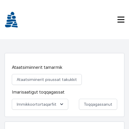
Imarisaanukarit
Pri
Ataatsimiinnerit tamarmik
Ataatsimiinerit pisussat takukkit
Imarisaatigut toqqagassat
Immikkoortortaqarfiit
Toqqagassanut