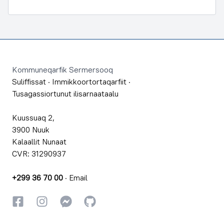
Footer
Kommuneqarfik Sermersooq
Suliffissat
·
Immikkoortortaqarfiit
·
Tusagassiortunut ilisarnaataalu
Kuussuaq 2,
3900 Nuuk
Kalaallit Nunaat
CVR: 31290937
+299 36 70 00
·
Email
Facebookki
Instagrammi
Instagrammi
GitHub