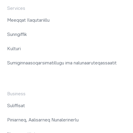
Services
Meeqqat Ilaqutariillu
Sunngiffik
Kulturi
Sumiginnaasoqarsimatillugu ima nalunaaruteqassaatit
Business
Suliffisat
Piniarneq, Aalisarneq Nunalerinerlu