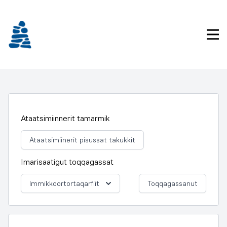
Imarisaanukarit
Pri
Ataatsimiinnerit tamarmik
Ataatsimiinerit pisussat takukkit
Imarisaatigut toqqagassat
Immikkoortortaqarfiit
Toqqagassanut