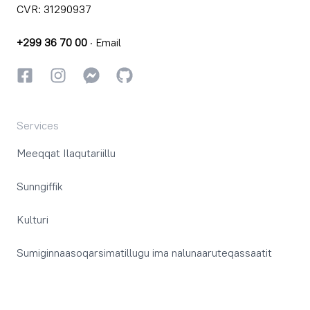
CVR: 31290937
+299 36 70 00
·
Email
Facebookki
Instagrammi
Instagrammi
GitHub
Services
Meeqqat Ilaqutariillu
Sunngiffik
Kulturi
Sumiginnaasoqarsimatillugu ima nalunaaruteqassaatit