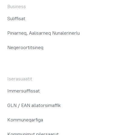
Business
Suliffisat
Piniarneq, Aalisarneq Nunalerinerlu
Neqeroortitsineq
Iserasuaatit
Immersuiffissat
GLN / EAN allatorsimaffik
Kommuneqarfiga
Kommunimut pilersaarut