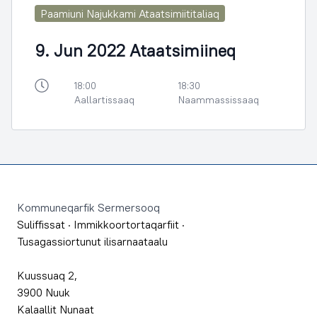
Paamiuni Najukkami Ataatsimiititaliaq
9. Jun 2022 Ataatsimiineq
18:00
18:30
Aallartissaaq
Naammassissaaq
Footer
Kommuneqarfik Sermersooq
Suliffissat
·
Immikkoortortaqarfiit
·
Tusagassiortunut ilisarnaataalu
Kuussuaq 2,
3900 Nuuk
Kalaallit Nunaat