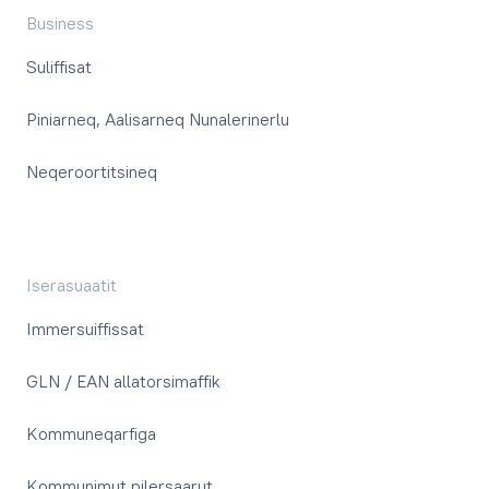
Business
Suliffisat
Piniarneq, Aalisarneq Nunalerinerlu
Neqeroortitsineq
Iserasuaatit
Immersuiffissat
GLN / EAN allatorsimaffik
Kommuneqarfiga
Kommunimut pilersaarut