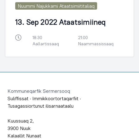
Nuummi Najukkami Ataatsimiititaliaq
13. Sep 2022 Ataatsimiineq
18:30
21:00
Aallartissaaq
Naammassissaaq
Footer
Kommuneqarfik Sermersooq
Suliffissat
·
Immikkoortortaqarfiit
·
Tusagassiortunut ilisarnaataalu
Kuussuaq 2,
3900 Nuuk
Kalaallit Nunaat