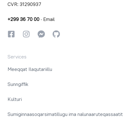
CVR: 31290937
+299 36 70 00
·
Email
Facebookki
Instagrammi
Instagrammi
GitHub
Services
Meeqqat Ilaqutariillu
Sunngiffik
Kulturi
Sumiginnaasoqarsimatillugu ima nalunaaruteqassaatit