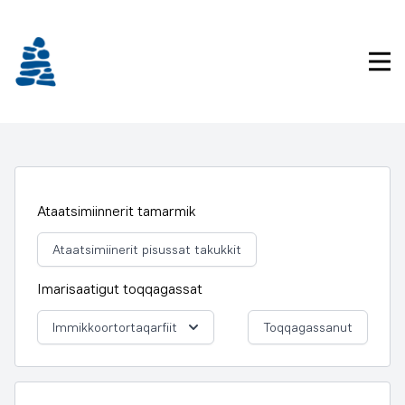
Imarisaanukarit
Pri
Ataatsimiinnerit tamarmik
Ataatsimiinerit pisussat takukkit
Imarisaatigut toqqagassat
Immikkoortortaqarfiit
Toqqagassanut