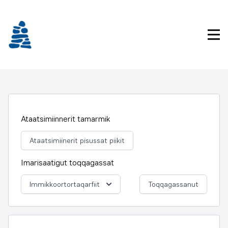
Imarisaanukarit
Pri
Ataatsimiinnerit tamarmik
Ataatsimiinerit pisussat piikit
Imarisaatigut toqqagassat
Immikkoortortaqarfiit
Toqqagassanut