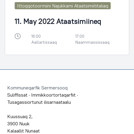
Ittoqqotoormiini Najukkami Ataatsimiititaliaq
11. May 2022 Ataatsimiineq
16:00
17:00
Aallartissaaq
Naammassissaaq
Footer
Kommuneqarfik Sermersooq
Suliffissat
·
Immikkoortortaqarfiit
·
Tusagassiortunut ilisarnaataalu
Kuussuaq 2,
3900 Nuuk
Kalaallit Nunaat