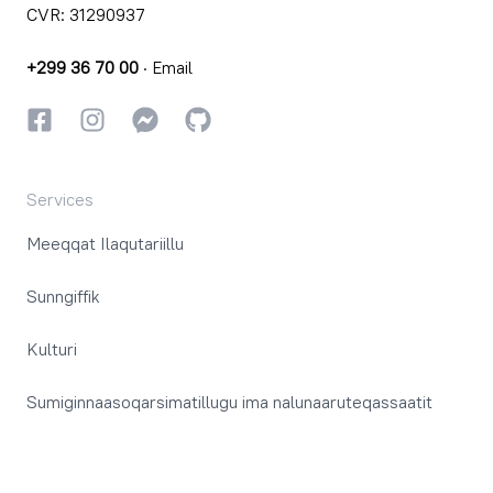
CVR: 31290937
+299 36 70 00
·
Email
Facebookki
Instagrammi
Instagrammi
GitHub
Services
Meeqqat Ilaqutariillu
Sunngiffik
Kulturi
Sumiginnaasoqarsimatillugu ima nalunaaruteqassaatit