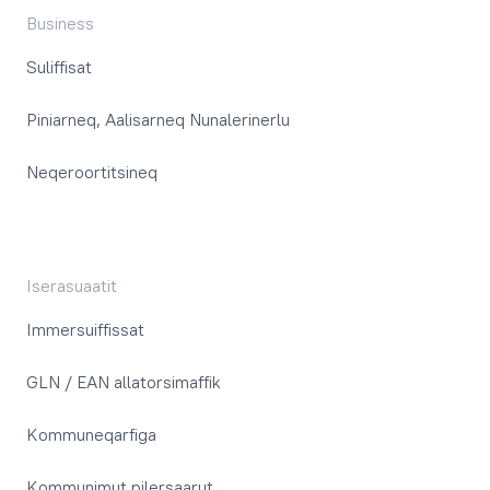
Business
Suliffisat
Piniarneq, Aalisarneq Nunalerinerlu
Neqeroortitsineq
Iserasuaatit
Immersuiffissat
GLN / EAN allatorsimaffik
Kommuneqarfiga
Kommunimut pilersaarut