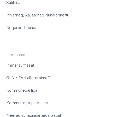
Suliffisat
Piniarneq, Aalisarneq Nunalerinerlu
Neqeroortitsineq
Iserasuaatit
Immersuiffissat
GLN / EAN allatorsimaffik
Kommuneqarfiga
Kommunimut pilersaarut
Meeraq sumiginnarneqaraagat