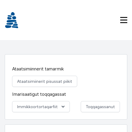
Imarisaanukarit
Pri
Ataatsimiinnerit tamarmik
Ataatsimiinerit pisussat piikit
Imarisaatigut toqqagassat
Immikkoortortaqarfiit
Toqqagassanut