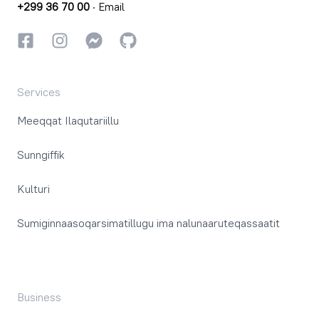
+299 36 70 00
·
Email
Facebookki
Instagrammi
Instagrammi
GitHub
Services
Meeqqat Ilaqutariillu
Sunngiffik
Kulturi
Sumiginnaasoqarsimatillugu ima nalunaaruteqassaatit
Business