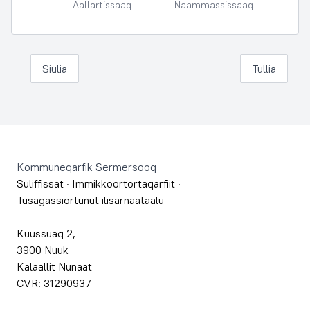
Aallartissaaq
Naammassissaaq
Siulia
Tullia
Footer
Kommuneqarfik Sermersooq
Suliffissat
·
Immikkoortortaqarfiit
·
Tusagassiortunut ilisarnaataalu
Kuussuaq 2,
3900 Nuuk
Kalaallit Nunaat
CVR: 31290937