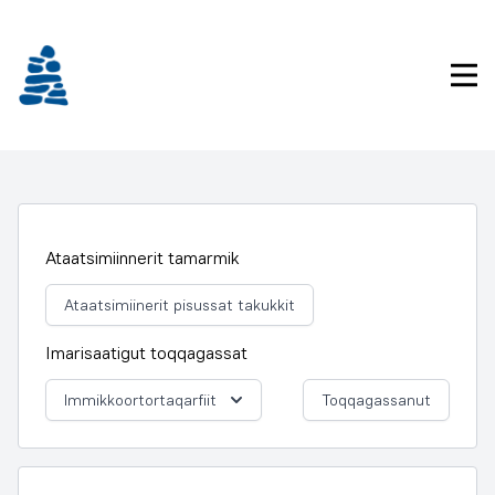
Imarisaanukarit
Pri
Ataatsimiinnerit tamarmik
Ataatsimiinerit pisussat takukkit
Imarisaatigut toqqagassat
Immikkoortortaqarfiit
Toqqagassanut