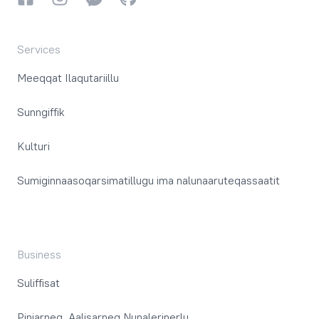
Services
Meeqqat Ilaqutariillu
Sunngiffik
Kulturi
Sumiginnaasoqarsimatillugu ima nalunaaruteqassaatit
Business
Suliffisat
Piniarneq, Aalisarneq Nunalerinerlu