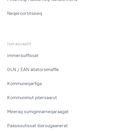
Neqeroortitsineq
Iserasuaatit
Immersuiffissat
GLN / EAN allatorsimaffik
Kommuneqarfiga
Kommunimut pilersaarut
Meeraq sumiginnarneqaraagat
Paasissutissat illersugaanerat