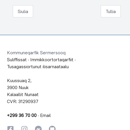
Siulia
Tullia
Footer
Kommuneqarfik Sermersooq
Suliffissat
·
Immikkoortortaqarfiit
·
Tusagassiortunut ilisarnaataalu
Kuussuaq 2,
3900 Nuuk
Kalaallit Nunaat
CVR: 31290937
+299 36 70 00
·
Email
Facebookki
Instagrammi
Instagrammi
GitHub