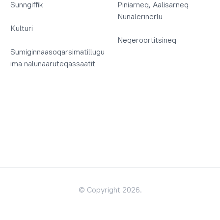
Sunngiffik
Piniarneq, Aalisarneq
Nunalerinerlu
Kulturi
Neqeroortitsineq
Sumiginnaasoqarsimatillugu
ima nalunaaruteqassaatit
© Copyright 2026.