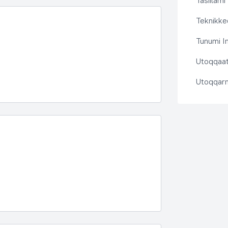
Tasiilami
Teknikkeq
Tunumi I
Utoqqaat 
Utoqqarn