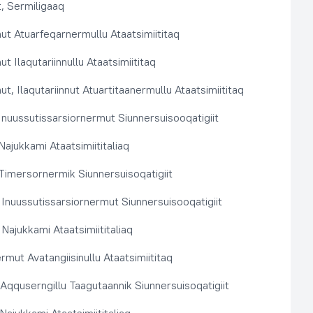
, Sermiligaaq
t Atuarfeqarnermullu Ataatsimiititaq
 Ilaqutariinnullu Ataatsimiititaq
, Ilaqutariinnut Atuartitaanermullu Ataatsimiititaq
nuussutissarsiornermut Siunnersuisooqatigiit
ajukkami Ataatsimiititaliaq
imersornermik Siunnersuisoqatigiit
 Inuussutissarsiornermut Siunnersuisooqatigiit
Najukkami Ataatsimiititaliaq
rmut Avatangiisinullu Ataatsimiititaq
t Aqquserngillu Taagutaannik Siunnersuisoqatigiit