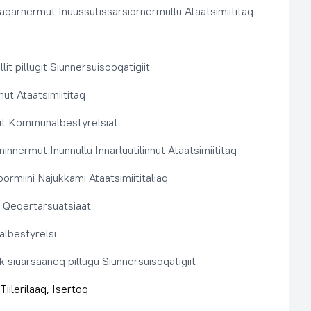
aqarnermut Inuussutissarsiornermullu Ataatsimiititaq
llit pillugit Siunnersuisooqatigiit
nut Ataatsimiititaq
ut Kommunalbestyrelsiat
innermut Inunnullu Innarluutilinnut Ataatsimiititaq
ormiini Najukkami Ataatsimiititaliaq
t, Qeqertarsuatsiaat
lbestyrelsi
k siuarsaaneq pillugu Siunnersuisoqatigiit
Tiilerilaaq, Isertoq