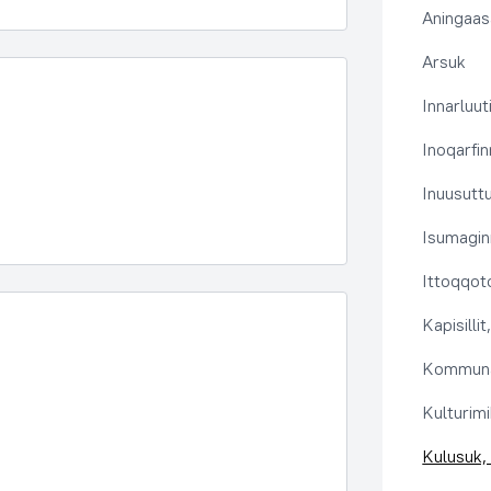
Aningaas
Arsuk
Innarluuti
Inoqarfin
Inuusutt
Isumaginn
Ittoqqoto
Kapisilli
Kommuna
Kulturimi
Kulusuk, 