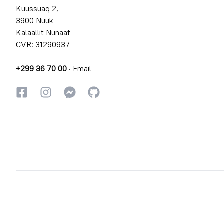
Kuussuaq 2,
3900 Nuuk
Kalaallit Nunaat
CVR: 31290937
+299 36 70 00
·
Email
Facebookki
Instagrammi
Instagrammi
GitHub