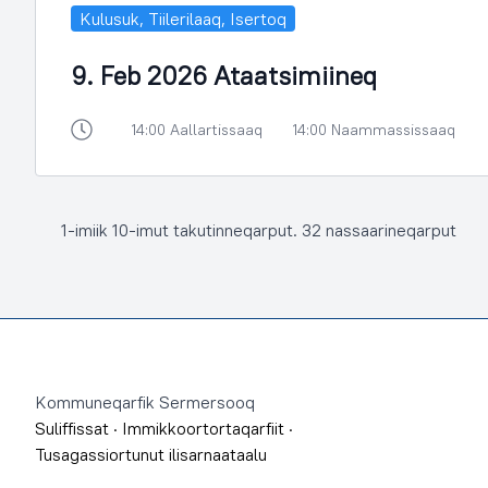
Kulusuk, Tiilerilaaq, Isertoq
9. Feb 2026 Ataatsimiineq
14:00 Aallartissaaq
14:00 Naammassissaaq
1-imiik 10-imut takutinneqarput. 32 nassaarineqarput
Footer
Kommuneqarfik Sermersooq
Suliffissat
·
Immikkoortortaqarfiit
·
Tusagassiortunut ilisarnaataalu