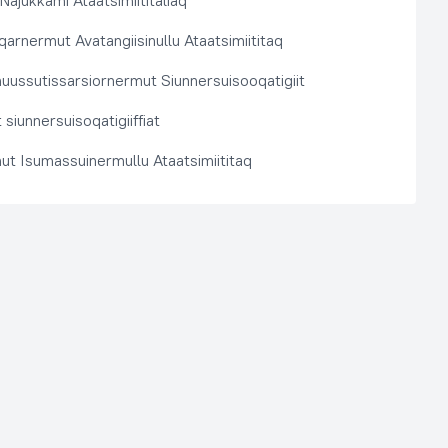
 Najukkami Ataatsimiititaliaq
arnermut Avatangiisinullu Ataatsimiititaq
nuussutissarsiornermut Siunnersuisooqatigiit
siunnersuisoqatigiiffiat
ut Isumassuinermullu Ataatsimiititaq