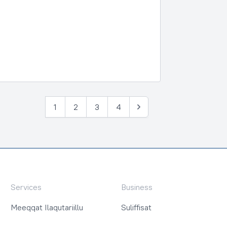
1
2
3
4
Tullia
Services
Business
Meeqqat Ilaqutariillu
Suliffisat