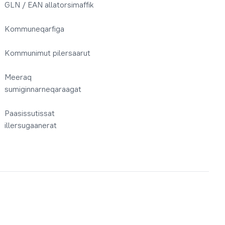
GLN / EAN allatorsimaffik
Kommuneqarfiga
Kommunimut pilersaarut
Meeraq
sumiginnarneqaraagat
Paasissutissat
illersugaanerat