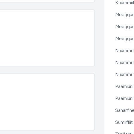
Kuummiit
Meeqqanu
Meeqqanut
Meeqqanut
Nuummi I
Nuummi N
Nuummi T
Paamiuni
Paamiuni 
Sanarfine
Sumiiffii