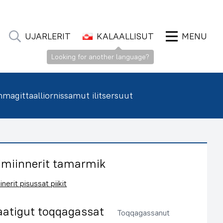
UJARLERIT
KALAALLISUT
MENU
agittaalliornissamut ilitsersuut
imiinnerit tamarmik
inerit pisussat piikit
aatigut toqqagassat
Toqqagassanut