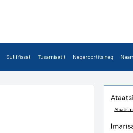
Suliffissat
Tusarniaatit
Neqeroortitsineq
Naamm
Ataats
Ataatsimi
Imaris