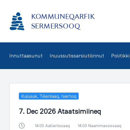
Imarisaanukarit
KOMMUNEQARFIK
SERMERSOOQ
Innuttaasunut
Inuussutissarsiutilinnut
Politikki
Kulusuk, Tiilerilaaq, Isertoq
7. Dec 2026 Ataatsimiineq
14:00 Aallartissaaq
14:00 Naammassissaaq