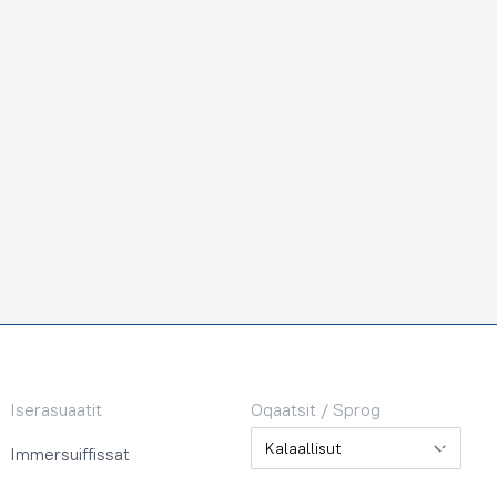
Iserasuaatit
Oqaatsit / Sprog
Oqaatsit / Sprog
Immersuiffissat