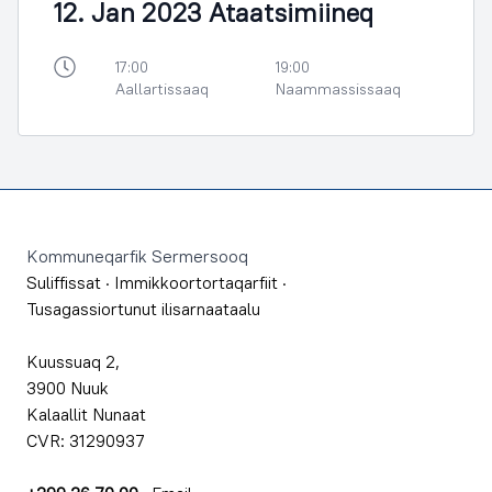
12. Jan 2023 Ataatsimiineq
17:00
19:00
Aallartissaaq
Naammassissaaq
Footer
Kommuneqarfik Sermersooq
Suliffissat
·
Immikkoortortaqarfiit
·
Tusagassiortunut ilisarnaataalu
Kuussuaq 2,
3900 Nuuk
Kalaallit Nunaat
CVR: 31290937