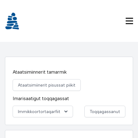
Imarisaanukarit
Pri
Ataatsimiinnerit tamarmik
Ataatsimiinerit pisussat piikit
Imarisaatigut toqqagassat
Immikkoortortaqarfiit
Toqqagassanut