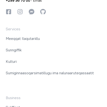
+299 36 70 00
·
Email
Facebookki
Instagrammi
Instagrammi
GitHub
Services
Meeqqat Ilaqutariillu
Sunngiffik
Kulturi
Sumiginnaasoqarsimatillugu ima nalunaaruteqassaatit
Business