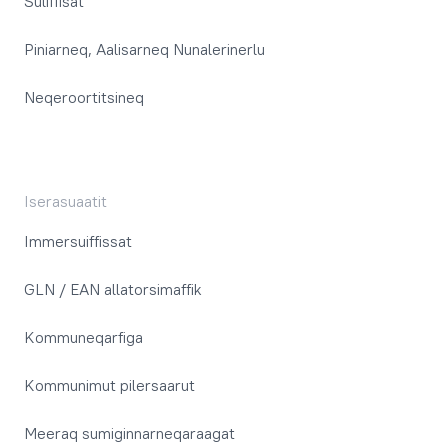
Suliffisat
Piniarneq, Aalisarneq Nunalerinerlu
Neqeroortitsineq
Iserasuaatit
Immersuiffissat
GLN / EAN allatorsimaffik
Kommuneqarfiga
Kommunimut pilersaarut
Meeraq sumiginnarneqaraagat