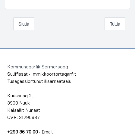
Siulia
Tullia
Footer
Kommuneqarfik Sermersooq
Suliffissat
·
Immikkoortortaqarfiit
·
Tusagassiortunut ilisarnaataalu
Kuussuaq 2,
3900 Nuuk
Kalaallit Nunaat
CVR: 31290937
+299 36 70 00
·
Email