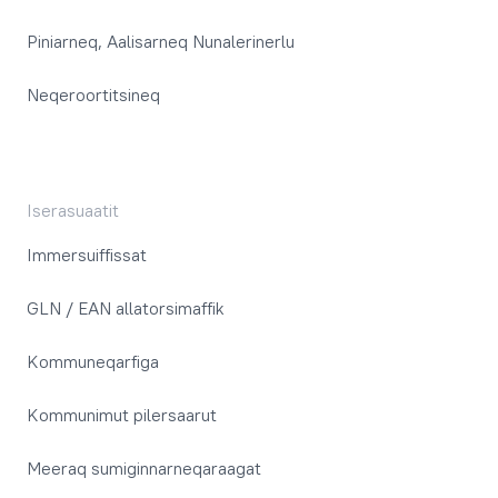
Piniarneq, Aalisarneq Nunalerinerlu
Neqeroortitsineq
Iserasuaatit
Immersuiffissat
GLN / EAN allatorsimaffik
Kommuneqarfiga
Kommunimut pilersaarut
Meeraq sumiginnarneqaraagat