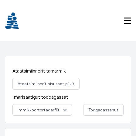
Imarisaanukarit
Pri
Ataatsimiinnerit tamarmik
Ataatsimiinerit pisussat piikit
Imarisaatigut toqqagassat
Immikkoortortaqarfiit
Toqqagassanut