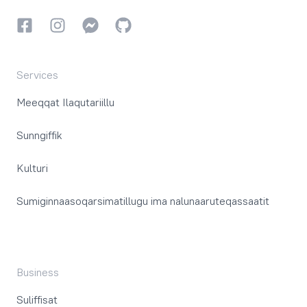
Facebookki
Instagrammi
Instagrammi
GitHub
Services
Meeqqat Ilaqutariillu
Sunngiffik
Kulturi
Sumiginnaasoqarsimatillugu ima nalunaaruteqassaatit
Business
Suliffisat