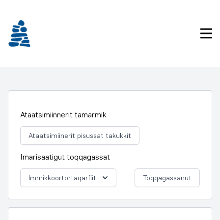
Imarisaanukarit
Pri
Ataatsimiinnerit tamarmik
Ataatsimiinerit pisussat takukkit
Imarisaatigut toqqagassat
Immikkoortortaqarfiit
Toqqagassanut