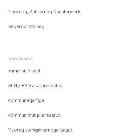
Piniarneq, Aalisarneq Nunalerinerlu
Neqeroortitsineq
Iserasuaatit
Immersuiffissat
GLN / EAN allatorsimaffik
Kommuneqarfiga
Kommunimut pilersaarut
Meeraq sumiginnarneqaraagat