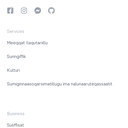
Facebookki
Instagrammi
Instagrammi
GitHub
Services
Meeqqat Ilaqutariillu
Sunngiffik
Kulturi
Sumiginnaasoqarsimatillugu ima nalunaaruteqassaatit
Business
Suliffisat