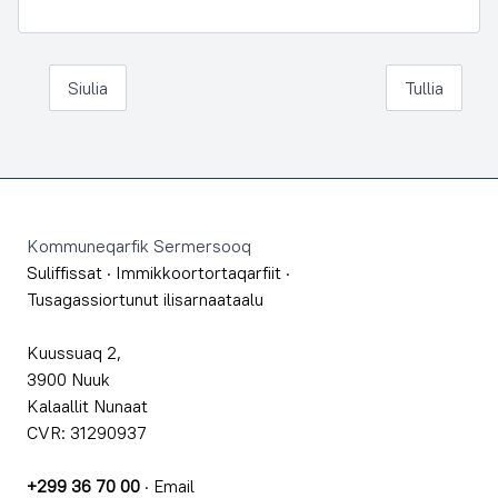
Siulia
Tullia
Footer
Kommuneqarfik Sermersooq
Suliffissat
·
Immikkoortortaqarfiit
·
Tusagassiortunut ilisarnaataalu
Kuussuaq 2,
3900 Nuuk
Kalaallit Nunaat
CVR: 31290937
+299 36 70 00
·
Email