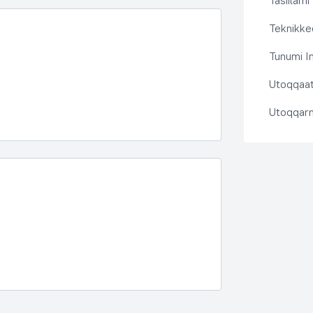
Tasiilami
Teknikkeq
Tunumi I
Utoqqaat 
Utoqqarn