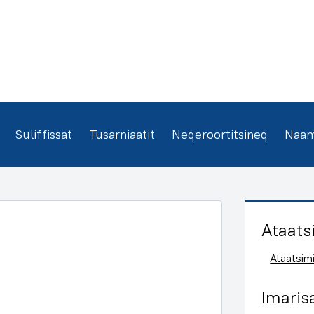
Suliffissat
Tusarniaatit
Neqeroortitsineq
Naamm
Ataats
Ataatsimi
Imaris