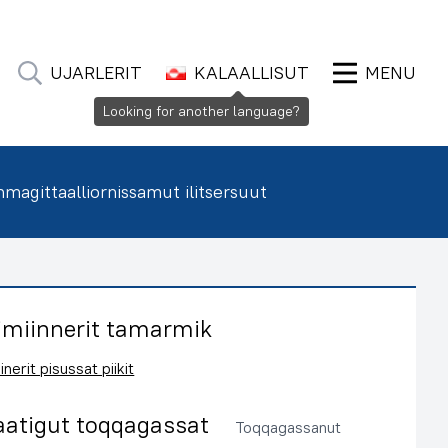
UJARLERIT
KALAALLISUT
MENU
Looking for another language?
agittaalliornissamut ilitsersuut
imiinnerit tamarmik
inerit pisussat piikit
aatigut toqqagassat
Toqqagassanut