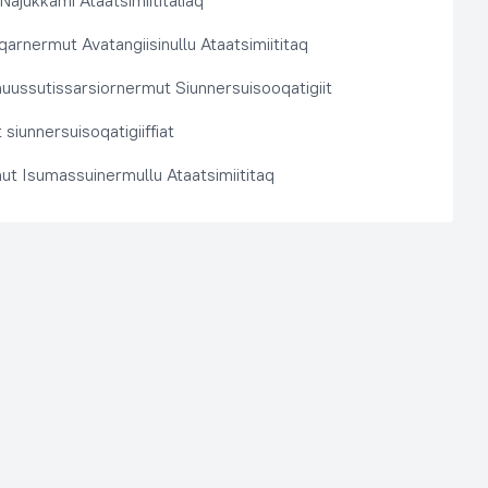
 Najukkami Ataatsimiititaliaq
arnermut Avatangiisinullu Ataatsimiititaq
nuussutissarsiornermut Siunnersuisooqatigiit
siunnersuisoqatigiiffiat
ut Isumassuinermullu Ataatsimiititaq