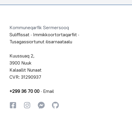
Footer
Kommuneqarfik Sermersooq
Suliffissat
·
Immikkoortortaqarfiit
·
Tusagassiortunut ilisarnaataalu
Kuussuaq 2,
3900 Nuuk
Kalaallit Nunaat
CVR: 31290937
+299 36 70 00
·
Email
Facebookki
Instagrammi
Instagrammi
GitHub