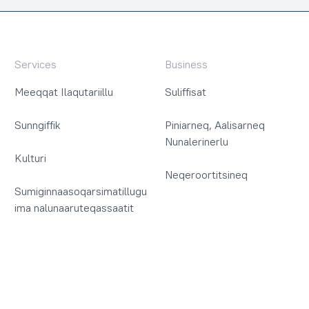
Services
Business
Meeqqat Ilaqutariillu
Suliffisat
Sunngiffik
Piniarneq, Aalisarneq
Nunalerinerlu
Kulturi
Neqeroortitsineq
Sumiginnaasoqarsimatillugu
ima nalunaaruteqassaatit