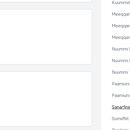
Kuummiit
Meeqqanu
Meeqqanut
Meeqqanut
Nuummi I
Nuummi N
Nuummi T
Paamiuni
Paamiuni 
Sanarfine
Sumiiffii