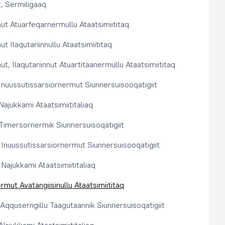
, Sermiligaaq
t Atuarfeqarnermullu Ataatsimiititaq
 Ilaqutariinnullu Ataatsimiititaq
, Ilaqutariinnut Atuartitaanermullu Ataatsimiititaq
nuussutissarsiornermut Siunnersuisooqatigiit
ajukkami Ataatsimiititaliaq
imersornermik Siunnersuisoqatigiit
 Inuussutissarsiornermut Siunnersuisooqatigiit
Najukkami Ataatsimiititaliaq
rmut Avatangiisinullu Ataatsimiititaq
t Aqquserngillu Taagutaannik Siunnersuisoqatigiit