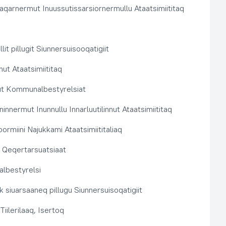
aqarnermut Inuussutissarsiornermullu Ataatsimiititaq
llit pillugit Siunnersuisooqatigiit
nut Ataatsimiititaq
ut Kommunalbestyrelsiat
innermut Inunnullu Innarluutilinnut Ataatsimiititaq
ormiini Najukkami Ataatsimiititaliaq
t, Qeqertarsuatsiaat
lbestyrelsi
k siuarsaaneq pillugu Siunnersuisoqatigiit
Tiilerilaaq, Isertoq