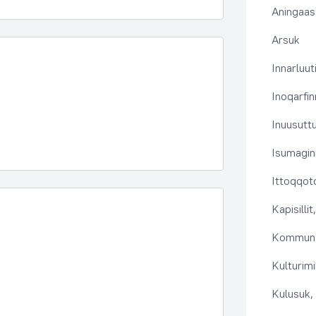
Aningaas
Arsuk
Innarluuti
Inoqarfin
Inuusutt
Isumaginn
Ittoqqoto
Kapisilli
Kommuna
Kulturimi
Kulusuk, 