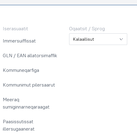
Iserasuaatit
Oqaatsit / Sprog
Oqaatsit / Sprog
Immersuiffissat
GLN / EAN allatorsimaffik
Kommuneqarfiga
Kommunimut pilersaarut
Meeraq
sumiginnarneqaraagat
Paasissutissat
illersugaanerat