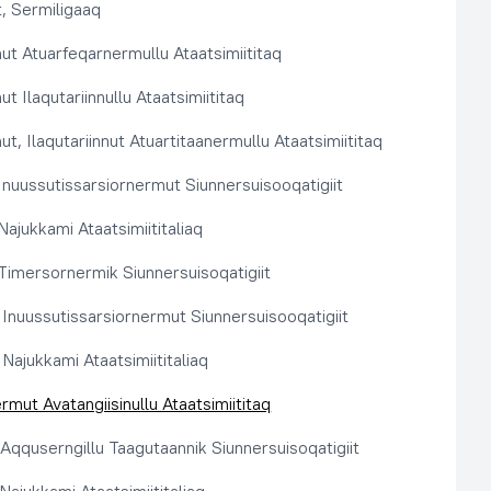
, Sermiligaaq
t Atuarfeqarnermullu Ataatsimiititaq
 Ilaqutariinnullu Ataatsimiititaq
, Ilaqutariinnut Atuartitaanermullu Ataatsimiititaq
nuussutissarsiornermut Siunnersuisooqatigiit
ajukkami Ataatsimiititaliaq
imersornermik Siunnersuisoqatigiit
 Inuussutissarsiornermut Siunnersuisooqatigiit
Najukkami Ataatsimiititaliaq
rmut Avatangiisinullu Ataatsimiititaq
t Aqquserngillu Taagutaannik Siunnersuisoqatigiit