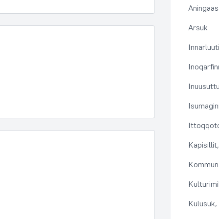
Aningaas
Arsuk
Innarluuti
Inoqarfin
Inuusutt
Isumaginn
Ittoqqoto
Kapisilli
Kommuna
Kulturimi
Kulusuk, 