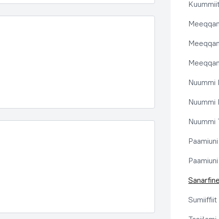
Kuummiit
Meeqqanu
Meeqqanut
Meeqqanut
Nuummi I
Nuummi N
Nuummi T
Paamiuni
Paamiuni 
Sanarfine
Sumiiffii