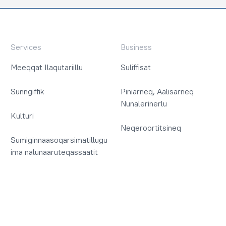
Services
Business
Meeqqat Ilaqutariillu
Suliffisat
Sunngiffik
Piniarneq, Aalisarneq
Nunalerinerlu
Kulturi
Neqeroortitsineq
Sumiginnaasoqarsimatillugu
ima nalunaaruteqassaatit