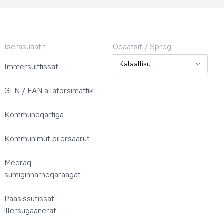
Iserasuaatit
Oqaatsit / Sprog
Oqaatsit / Sprog
Immersuiffissat
GLN / EAN allatorsimaffik
Kommuneqarfiga
Kommunimut pilersaarut
Meeraq
sumiginnarneqaraagat
Paasissutissat
illersugaanerat