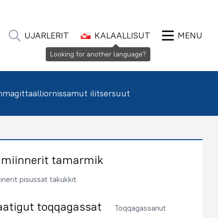
UJARLERIT
KALAALLISUT
MENU
Looking for another language?
agittaalliornissamut ilitsersuut
imiinnerit tamarmik
inerit pisussat takukkit
aatigut toqqagassat
Toqqagassanut