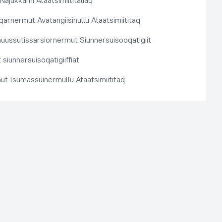
 Najukkami Ataatsimiititaliaq
arnermut Avatangiisinullu Ataatsimiititaq
nuussutissarsiornermut Siunnersuisooqatigiit
siunnersuisoqatigiiffiat
ut Isumassuinermullu Ataatsimiititaq