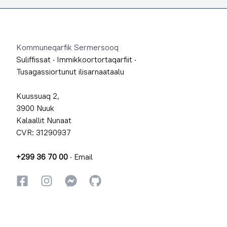
Footer
Kommuneqarfik Sermersooq
Suliffissat
·
Immikkoortortaqarfiit
·
Tusagassiortunut ilisarnaataalu
Kuussuaq 2,
3900 Nuuk
Kalaallit Nunaat
CVR: 31290937
+299 36 70 00
·
Email
Facebookki
Instagrammi
Instagrammi
GitHub