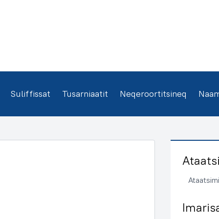
Suliffissat
Tusarniaatit
Neqeroortitsineq
Naamm
Ataats
Ataatsimi
Imaris