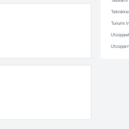
Tasiilami
Teknikkeq
Tunumi I
Utoqqaat 
Utoqqarn