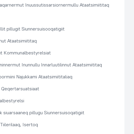
aqarnermut Inuussutissarsiornermullu Ataatsimiititaq
llit pillugit Siunnersuisooqatigiit
nut Ataatsimiititaq
ut Kommunalbestyrelsiat
innermut Inunnullu Innarluutilinnut Ataatsimiititaq
ormiini Najukkami Ataatsimiititaliaq
t, Qeqertarsuatsiaat
lbestyrelsi
k siuarsaaneq pillugu Siunnersuisoqatigiit
Tiilerilaaq, Isertoq