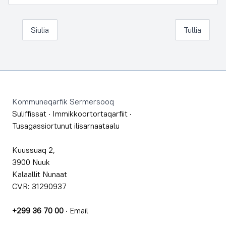
Siulia
Tullia
Footer
Kommuneqarfik Sermersooq
Suliffissat
·
Immikkoortortaqarfiit
·
Tusagassiortunut ilisarnaataalu
Kuussuaq 2,
3900 Nuuk
Kalaallit Nunaat
CVR: 31290937
+299 36 70 00
·
Email