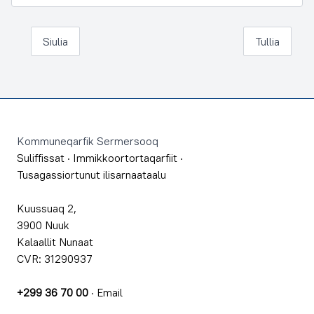
Siulia
Tullia
Footer
Kommuneqarfik Sermersooq
Suliffissat
·
Immikkoortortaqarfiit
·
Tusagassiortunut ilisarnaataalu
Kuussuaq 2,
3900 Nuuk
Kalaallit Nunaat
CVR: 31290937
+299 36 70 00
·
Email