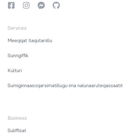
Facebookki
Instagrammi
Instagrammi
GitHub
Services
Meeqqat Ilaqutariillu
Sunngiffik
Kulturi
Sumiginnaasoqarsimatillugu ima nalunaaruteqassaatit
Business
Suliffisat