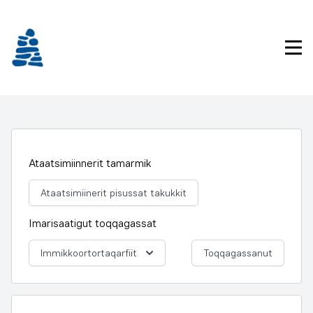
Imarisaanukarit
Pri
Ataatsimiinnerit tamarmik
Ataatsimiinerit pisussat takukkit
Imarisaatigut toqqagassat
Immikkoortortaqarfiit
Toqqagassanut