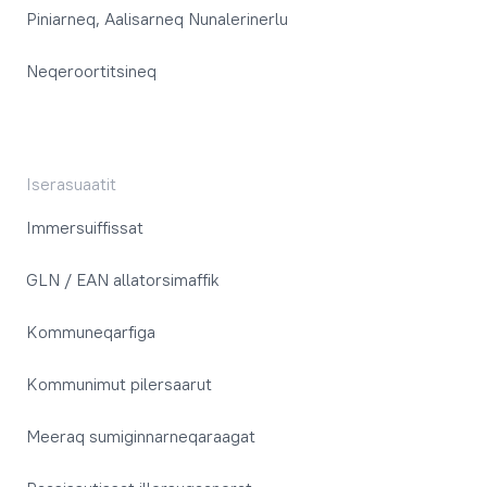
Piniarneq, Aalisarneq Nunalerinerlu
Neqeroortitsineq
Iserasuaatit
Immersuiffissat
GLN / EAN allatorsimaffik
Kommuneqarfiga
Kommunimut pilersaarut
Meeraq sumiginnarneqaraagat