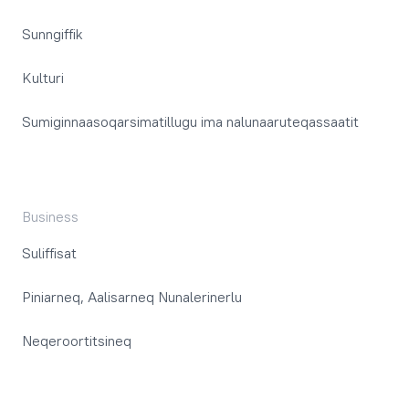
Sunngiffik
Kulturi
Sumiginnaasoqarsimatillugu ima nalunaaruteqassaatit
Business
Suliffisat
Piniarneq, Aalisarneq Nunalerinerlu
Neqeroortitsineq