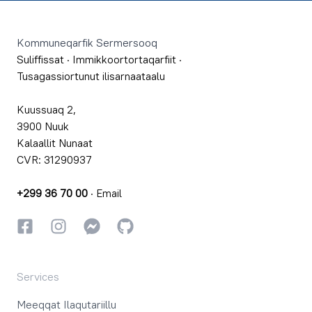
Footer
Kommuneqarfik Sermersooq
Suliffissat
·
Immikkoortortaqarfiit
·
Tusagassiortunut ilisarnaataalu
Kuussuaq 2,
3900 Nuuk
Kalaallit Nunaat
CVR: 31290937
+299 36 70 00
·
Email
Facebookki
Instagrammi
Instagrammi
GitHub
Services
Meeqqat Ilaqutariillu