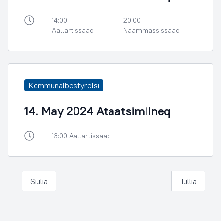
14:00
20:00
Aallartissaaq
Naammassissaaq
Kommunalbestyrelsi
14. May 2024 Ataatsimiineq
13:00 Aallartissaaq
Siulia
Tullia