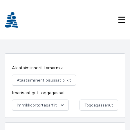
Imarisaanukarit
Pri
Ataatsimiinnerit tamarmik
Ataatsimiinerit pisussat piikit
Imarisaatigut toqqagassat
Immikkoortortaqarfiit
Toqqagassanut