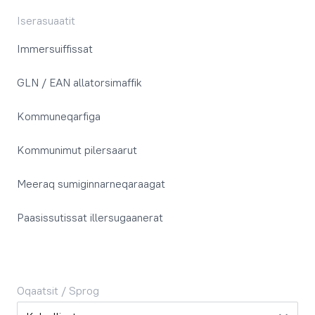
Iserasuaatit
Immersuiffissat
GLN / EAN allatorsimaffik
Kommuneqarfiga
Kommunimut pilersaarut
Meeraq sumiginnarneqaraagat
Paasissutissat illersugaanerat
Oqaatsit / Sprog
Oqaatsit / Sprog