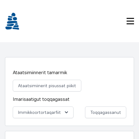
Imarisaanukarit
Pri
Ataatsimiinnerit tamarmik
Ataatsimiinerit pisussat piikit
Imarisaatigut toqqagassat
Immikkoortortaqarfiit
Toqqagassanut