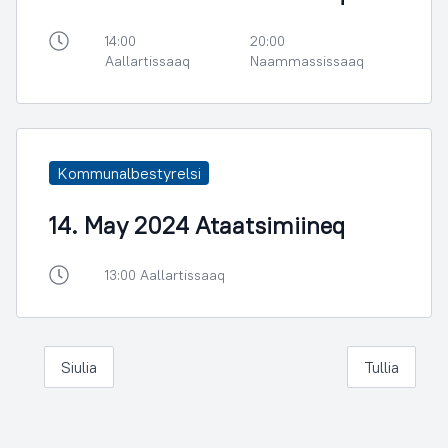
14:00
20:00
Aallartissaaq
Naammassissaaq
Kommunalbestyrelsi
14. May 2024 Ataatsimiineq
13:00 Aallartissaaq
Siulia
Tullia