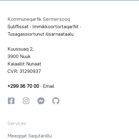
Footer
Kommuneqarfik Sermersooq
Suliffissat
·
Immikkoortortaqarfiit
·
Tusagassiortunut ilisarnaataalu
Kuussuaq 2,
3900 Nuuk
Kalaallit Nunaat
CVR: 31290937
+299 36 70 00
·
Email
Facebookki
Instagrammi
Instagrammi
GitHub
Services
Meeqqat Ilaqutariillu