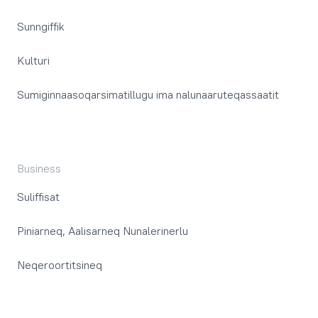
Sunngiffik
Kulturi
Sumiginnaasoqarsimatillugu ima nalunaaruteqassaatit
Business
Suliffisat
Piniarneq, Aalisarneq Nunalerinerlu
Neqeroortitsineq