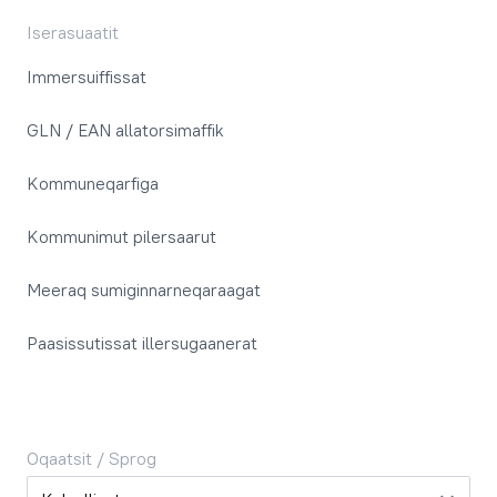
Iserasuaatit
Immersuiffissat
GLN / EAN allatorsimaffik
Kommuneqarfiga
Kommunimut pilersaarut
Meeraq sumiginnarneqaraagat
Paasissutissat illersugaanerat
Oqaatsit / Sprog
Oqaatsit / Sprog