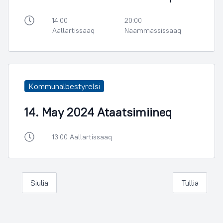
14:00
20:00
Aallartissaaq
Naammassissaaq
Kommunalbestyrelsi
14. May 2024 Ataatsimiineq
13:00 Aallartissaaq
Siulia
Tullia