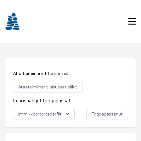
Imarisaanukarit
Pri
Ataatsimiinnerit tamarmik
Ataatsimiinerit pisussat piikit
Imarisaatigut toqqagassat
Immikkoortortaqarfiit
Toqqagassanut