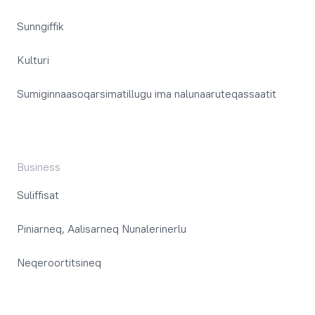
Sunngiffik
Kulturi
Sumiginnaasoqarsimatillugu ima nalunaaruteqassaatit
Business
Suliffisat
Piniarneq, Aalisarneq Nunalerinerlu
Neqeroortitsineq