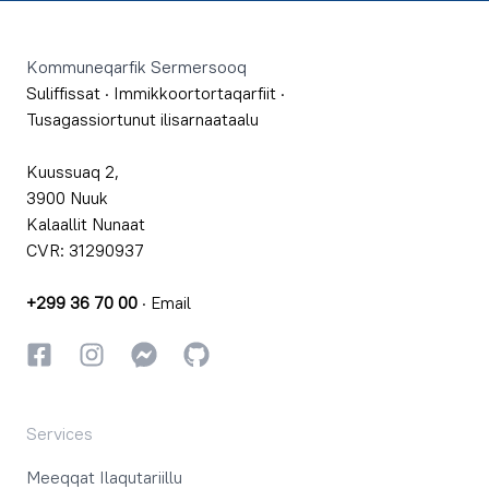
Footer
Kommuneqarfik Sermersooq
Suliffissat
·
Immikkoortortaqarfiit
·
Tusagassiortunut ilisarnaataalu
Kuussuaq 2,
3900 Nuuk
Kalaallit Nunaat
CVR: 31290937
+299 36 70 00
·
Email
Facebookki
Instagrammi
Instagrammi
GitHub
Services
Meeqqat Ilaqutariillu