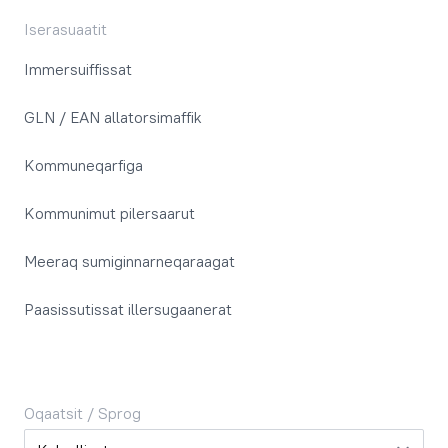
Iserasuaatit
Immersuiffissat
GLN / EAN allatorsimaffik
Kommuneqarfiga
Kommunimut pilersaarut
Meeraq sumiginnarneqaraagat
Paasissutissat illersugaanerat
Oqaatsit / Sprog
Oqaatsit / Sprog