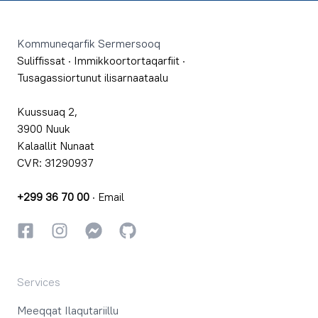
Footer
Kommuneqarfik Sermersooq
Suliffissat
·
Immikkoortortaqarfiit
·
Tusagassiortunut ilisarnaataalu
Kuussuaq 2,
3900 Nuuk
Kalaallit Nunaat
CVR: 31290937
+299 36 70 00
·
Email
Facebookki
Instagrammi
Instagrammi
GitHub
Services
Meeqqat Ilaqutariillu