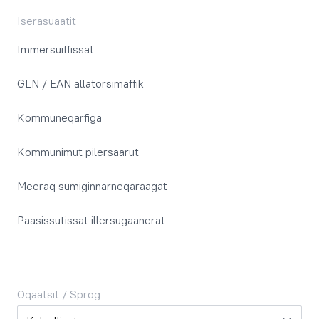
Iserasuaatit
Immersuiffissat
GLN / EAN allatorsimaffik
Kommuneqarfiga
Kommunimut pilersaarut
Meeraq sumiginnarneqaraagat
Paasissutissat illersugaanerat
Oqaatsit / Sprog
Oqaatsit / Sprog