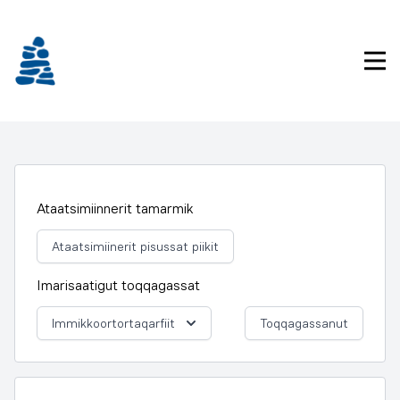
Imarisaanukarit
Pri
Ataatsimiinnerit tamarmik
Ataatsimiinerit pisussat piikit
Imarisaatigut toqqagassat
Immikkoortortaqarfiit
Toqqagassanut