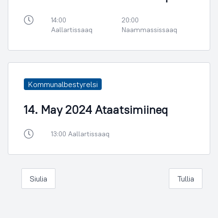
14:00
20:00
Aallartissaaq
Naammassissaaq
Kommunalbestyrelsi
14. May 2024 Ataatsimiineq
13:00 Aallartissaaq
Siulia
Tullia