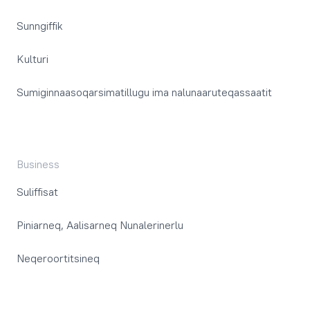
Sunngiffik
Kulturi
Sumiginnaasoqarsimatillugu ima nalunaaruteqassaatit
Business
Suliffisat
Piniarneq, Aalisarneq Nunalerinerlu
Neqeroortitsineq