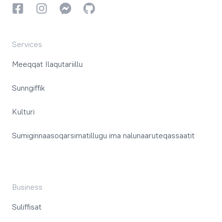
Facebookki
Instagrammi
Instagrammi
GitHub
Services
Meeqqat Ilaqutariillu
Sunngiffik
Kulturi
Sumiginnaasoqarsimatillugu ima nalunaaruteqassaatit
Business
Suliffisat