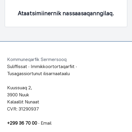
Ataatsimiinernik nassaasaqanngilaq.
Footer
Kommuneqarfik Sermersooq
Suliffissat
·
Immikkoortortaqarfiit
·
Tusagassiortunut ilisarnaataalu
Kuussuaq 2,
3900 Nuuk
Kalaallit Nunaat
CVR: 31290937
+299 36 70 00
·
Email