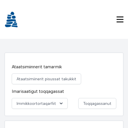
Imarisaanukarit
Pri
Ataatsimiinnerit tamarmik
Ataatsimiinerit pisussat takukkit
Imarisaatigut toqqagassat
Immikkoortortaqarfiit
Toqqagassanut