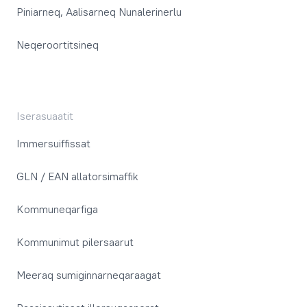
Piniarneq, Aalisarneq Nunalerinerlu
Neqeroortitsineq
Iserasuaatit
Immersuiffissat
GLN / EAN allatorsimaffik
Kommuneqarfiga
Kommunimut pilersaarut
Meeraq sumiginnarneqaraagat