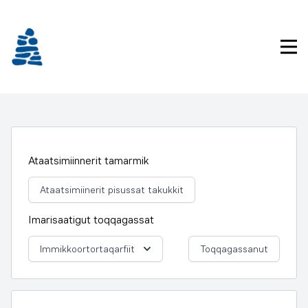
Imarisaanukarit
Pri
Ataatsimiinnerit tamarmik
Ataatsimiinerit pisussat takukkit
Imarisaatigut toqqagassat
Immikkoortortaqarfiit
Toqqagassanut