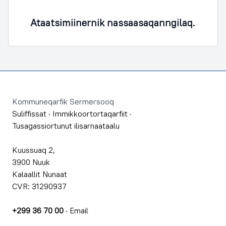
Ataatsimiinernik nassaasaqanngilaq.
Footer
Kommuneqarfik Sermersooq
Suliffissat
·
Immikkoortortaqarfiit
·
Tusagassiortunut ilisarnaataalu
Kuussuaq 2,
3900 Nuuk
Kalaallit Nunaat
CVR: 31290937
+299 36 70 00
·
Email