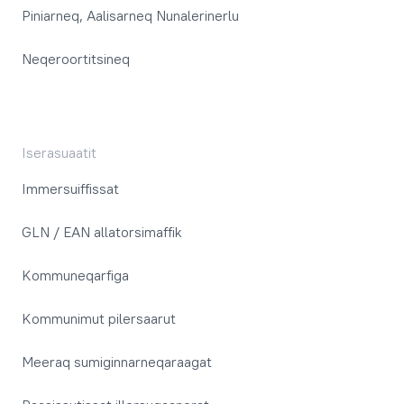
Piniarneq, Aalisarneq Nunalerinerlu
Neqeroortitsineq
Iserasuaatit
Immersuiffissat
GLN / EAN allatorsimaffik
Kommuneqarfiga
Kommunimut pilersaarut
Meeraq sumiginnarneqaraagat