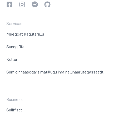
Facebookki
Instagrammi
Instagrammi
GitHub
Services
Meeqqat Ilaqutariillu
Sunngiffik
Kulturi
Sumiginnaasoqarsimatillugu ima nalunaaruteqassaatit
Business
Suliffisat