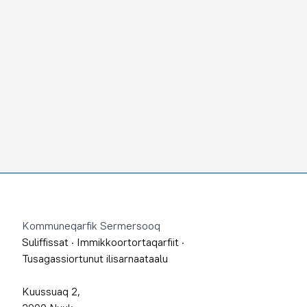
Footer
Kommuneqarfik Sermersooq
Suliffissat
·
Immikkoortortaqarfiit
·
Tusagassiortunut ilisarnaataalu
Kuussuaq 2,