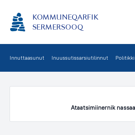
Imarisaanukarit
KOMMUNEQARFIK
SERMERSOOQ
Innuttaasunut
Inuussutissarsiutilinnut
Politikki
Ataatsimiinernik nassa