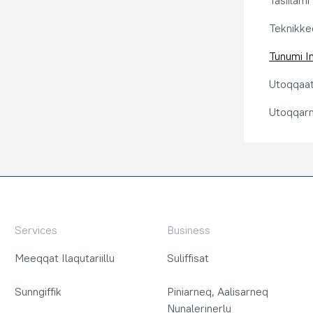
Tasiilami
Teknikkeq
Tunumi I
Utoqqaat 
Utoqqarn
Services
Business
Meeqqat Ilaqutariillu
Suliffisat
Sunngiffik
Piniarneq, Aalisarneq
Nunalerinerlu