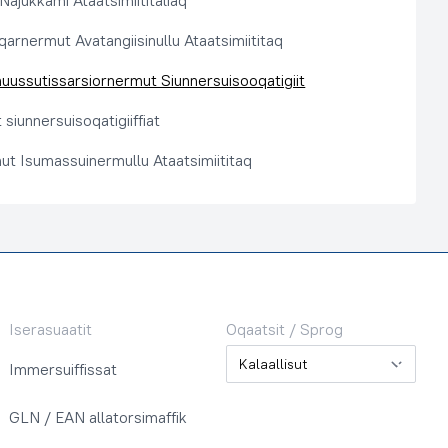
 Najukkami Ataatsimiititaliaq
arnermut Avatangiisinullu Ataatsimiititaq
nuussutissarsiornermut Siunnersuisooqatigiit
siunnersuisoqatigiiffiat
ut Isumassuinermullu Ataatsimiititaq
Iserasuaatit
Oqaatsit / Sprog
Oqaatsit / Sprog
Immersuiffissat
GLN / EAN allatorsimaffik