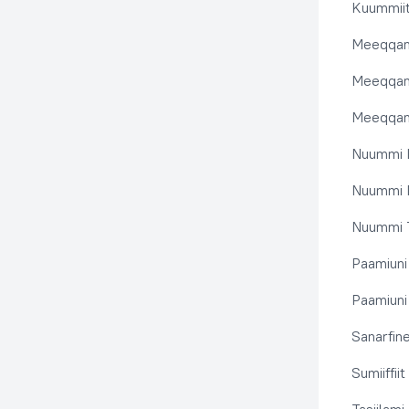
Kuummiit
Meeqqanu
Meeqqanut
Meeqqanut
Nuummi I
Nuummi N
Nuummi T
Paamiuni
Paamiuni 
Sanarfine
Sumiiffii