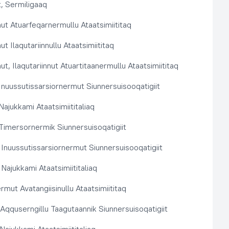
, Sermiligaaq
t Atuarfeqarnermullu Ataatsimiititaq
 Ilaqutariinnullu Ataatsimiititaq
, Ilaqutariinnut Atuartitaanermullu Ataatsimiititaq
nuussutissarsiornermut Siunnersuisooqatigiit
ajukkami Ataatsimiititaliaq
imersornermik Siunnersuisoqatigiit
 Inuussutissarsiornermut Siunnersuisooqatigiit
Najukkami Ataatsimiititaliaq
rmut Avatangiisinullu Ataatsimiititaq
t Aqquserngillu Taagutaannik Siunnersuisoqatigiit