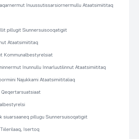
aqarnermut Inuussutissarsiornermullu Ataatsimiititaq
llit pillugit Siunnersuisooqatigiit
nut Ataatsimiititaq
ut Kommunalbestyrelsiat
innermut Inunnullu Innarluutilinnut Ataatsimiititaq
ormiini Najukkami Ataatsimiititaliaq
t, Qeqertarsuatsiaat
lbestyrelsi
k siuarsaaneq pillugu Siunnersuisoqatigiit
Tiilerilaaq, Isertoq