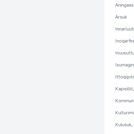
Aningaas
Arsuk
Innarluuti
Inoqarfin
Inuusutt
Isumaginn
Ittoqqoto
Kapisilli
Kommuna
Kulturimi
Kulusuk, 