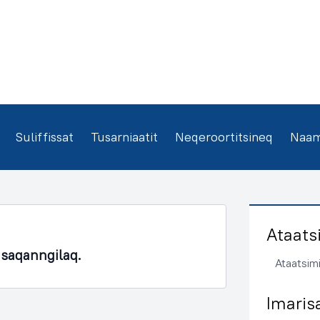
Suliffissat
Tusarniaatit
Neqeroortitsineq
Naamm
Ataats
asaqanngilaq.
Ataatsimi
Imaris