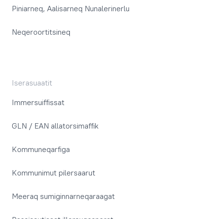
Piniarneq, Aalisarneq Nunalerinerlu
Neqeroortitsineq
Iserasuaatit
Immersuiffissat
GLN / EAN allatorsimaffik
Kommuneqarfiga
Kommunimut pilersaarut
Meeraq sumiginnarneqaraagat