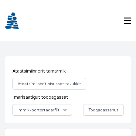
Imarisaanukarit
Pri
Ataatsimiinnerit tamarmik
Ataatsimiinerit pisussat takukkit
Imarisaatigut toqqagassat
Immikkoortortaqarfiit
Toqqagassanut