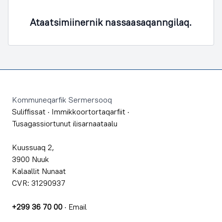
Ataatsimiinernik nassaasaqanngilaq.
Footer
Kommuneqarfik Sermersooq
Suliffissat
·
Immikkoortortaqarfiit
·
Tusagassiortunut ilisarnaataalu
Kuussuaq 2,
3900 Nuuk
Kalaallit Nunaat
CVR: 31290937
+299 36 70 00
·
Email