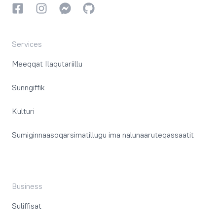
Facebookki
Instagrammi
Instagrammi
GitHub
Services
Meeqqat Ilaqutariillu
Sunngiffik
Kulturi
Sumiginnaasoqarsimatillugu ima nalunaaruteqassaatit
Business
Suliffisat