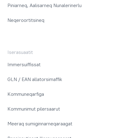
Piniarneq, Aalisarneq Nunalerinerlu
Neqeroortitsineq
Iserasuaatit
Immersuiffissat
GLN / EAN allatorsimaffik
Kommuneqarfiga
Kommunimut pilersaarut
Meeraq sumiginnarneqaraagat