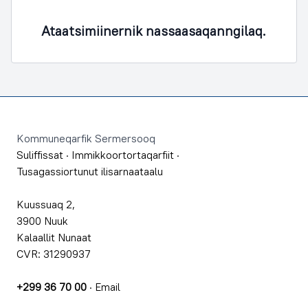
Ataatsimiinernik nassaasaqanngilaq.
Footer
Kommuneqarfik Sermersooq
Suliffissat
·
Immikkoortortaqarfiit
·
Tusagassiortunut ilisarnaataalu
Kuussuaq 2,
3900 Nuuk
Kalaallit Nunaat
CVR: 31290937
+299 36 70 00
·
Email