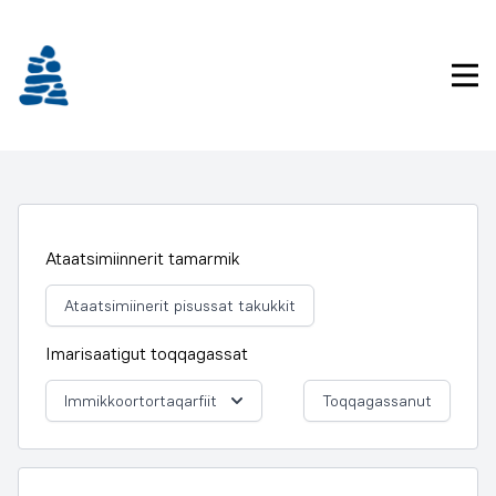
Imarisaanukarit
Pri
Ataatsimiinnerit tamarmik
Ataatsimiinerit pisussat takukkit
Imarisaatigut toqqagassat
Immikkoortortaqarfiit
Toqqagassanut