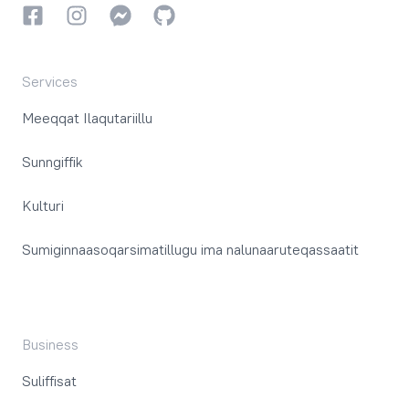
Facebookki
Instagrammi
Instagrammi
GitHub
Services
Meeqqat Ilaqutariillu
Sunngiffik
Kulturi
Sumiginnaasoqarsimatillugu ima nalunaaruteqassaatit
Business
Suliffisat