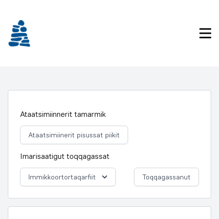
Imarisaanukarit
Pri
Ataatsimiinnerit tamarmik
Ataatsimiinerit pisussat piikit
Imarisaatigut toqqagassat
Immikkoortortaqarfiit
Toqqagassanut