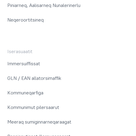
Piniarneq, Aalisarneq Nunalerinerlu
Neqeroortitsineq
Iserasuaatit
Immersuiffissat
GLN / EAN allatorsimaffik
Kommuneqarfiga
Kommunimut pilersaarut
Meeraq sumiginnarneqaraagat