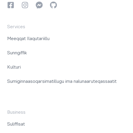
Facebookki
Instagrammi
Instagrammi
GitHub
Services
Meeqqat Ilaqutariillu
Sunngiffik
Kulturi
Sumiginnaasoqarsimatillugu ima nalunaaruteqassaatit
Business
Suliffisat