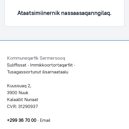
Ataatsimiinernik nassaasaqanngilaq.
Footer
Kommuneqarfik Sermersooq
Suliffissat
·
Immikkoortortaqarfiit
·
Tusagassiortunut ilisarnaataalu
Kuussuaq 2,
3900 Nuuk
Kalaallit Nunaat
CVR: 31290937
+299 36 70 00
·
Email