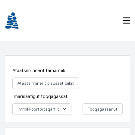
Imarisaanukarit
Pri
Ataatsimiinnerit tamarmik
Ataatsimiinerit pisussat piikit
Imarisaatigut toqqagassat
Immikkoortortaqarfiit
Toqqagassanut