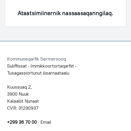
Ataatsimiinernik nassaasaqanngilaq.
Footer
Kommuneqarfik Sermersooq
Suliffissat
·
Immikkoortortaqarfiit
·
Tusagassiortunut ilisarnaataalu
Kuussuaq 2,
3900 Nuuk
Kalaallit Nunaat
CVR: 31290937
+299 36 70 00
·
Email