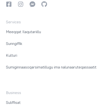
Facebookki
Instagrammi
Instagrammi
GitHub
Services
Meeqqat Ilaqutariillu
Sunngiffik
Kulturi
Sumiginnaasoqarsimatillugu ima nalunaaruteqassaatit
Business
Suliffisat