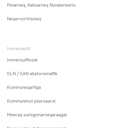
Piniarneq, Aalisarneq Nunalerinerlu
Neqeroortitsineq
Iserasuaatit
Immersuiffissat
GLN / EAN allatorsimaffik
Kommuneqarfiga
Kommunimut pilersaarut
Meeraq sumiginnarneqaraagat