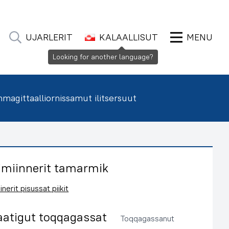
UJARLERIT
KALAALLISUT
MENU
Looking for another language?
agittaalliornissamut ilitsersuut
imiinnerit tamarmik
inerit pisussat piikit
aatigut toqqagassat
Toqqagassanut