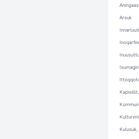
Aningaas
Arsuk
Innarluuti
Inoqarfin
Inuusutt
Isumaginn
Ittoqqoto
Kapisilli
Kommuna
Kulturimi
Kulusuk, 