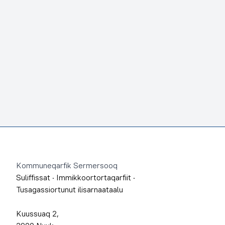
Footer
Kommuneqarfik Sermersooq
Suliffissat
·
Immikkoortortaqarfiit
·
Tusagassiortunut ilisarnaataalu
Kuussuaq 2,