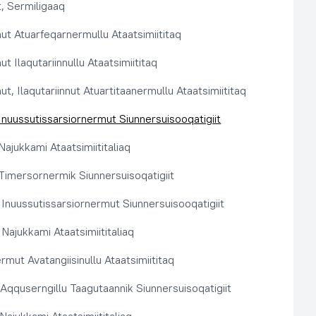
, Sermiligaaq
t Atuarfeqarnermullu Ataatsimiititaq
 Ilaqutariinnullu Ataatsimiititaq
, Ilaqutariinnut Atuartitaanermullu Ataatsimiititaq
nuussutissarsiornermut Siunnersuisooqatigiit
ajukkami Ataatsimiititaliaq
imersornermik Siunnersuisoqatigiit
 Inuussutissarsiornermut Siunnersuisooqatigiit
Najukkami Ataatsimiititaliaq
rmut Avatangiisinullu Ataatsimiititaq
t Aqquserngillu Taagutaannik Siunnersuisoqatigiit