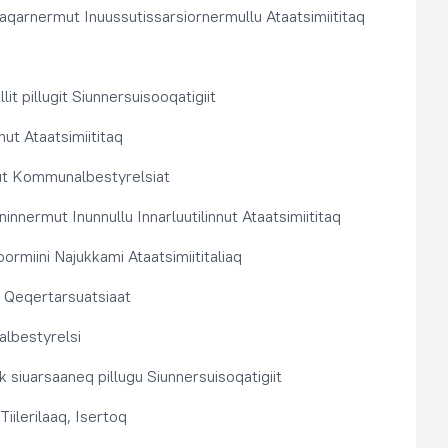
aqarnermut Inuussutissarsiornermullu Ataatsimiititaq
llit pillugit Siunnersuisooqatigiit
nut Ataatsimiititaq
ut Kommunalbestyrelsiat
innermut Inunnullu Innarluutilinnut Ataatsimiititaq
ormiini Najukkami Ataatsimiititaliaq
t, Qeqertarsuatsiaat
lbestyrelsi
k siuarsaaneq pillugu Siunnersuisoqatigiit
Tiilerilaaq, Isertoq