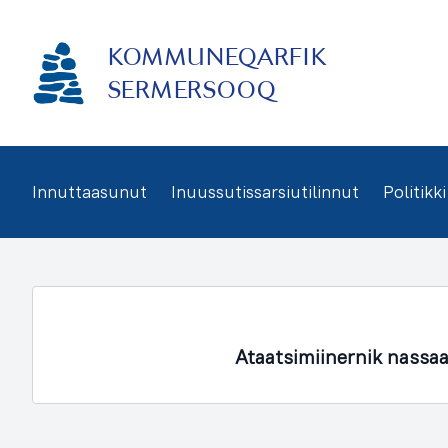
Imarisaanukarit
KOMMUNEQARFIK
SERMERSOOQ
Innuttaasunut
Inuussutissarsiutilinnut
Politikki
Ataatsimiinernik nassa