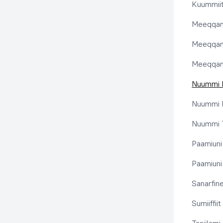
Kuummiit
Meeqqanu
Meeqqanut
Meeqqanut
Nuummi I
Nuummi N
Nuummi T
Paamiuni
Paamiuni 
Sanarfine
Sumiiffii