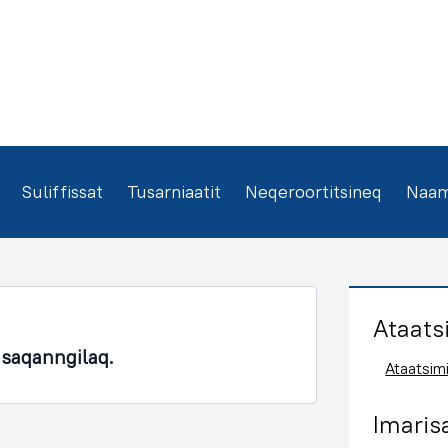
Suliffissat
Tusarniaatit
Neqeroortitsineq
Naamm
Ataats
asaqanngilaq.
Ataatsimi
Imaris