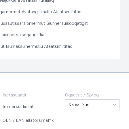
 Najukkami Ataatsimiititaliaq
arnermut Avatangiisinullu Ataatsimiititaq
nuussutissarsiornermut Siunnersuisooqatigiit
siunnersuisoqatigiiffiat
ut Isumassuinermullu Ataatsimiititaq
Iserasuaatit
Oqaatsit / Sprog
Oqaatsit / Sprog
Immersuiffissat
GLN / EAN allatorsimaffik