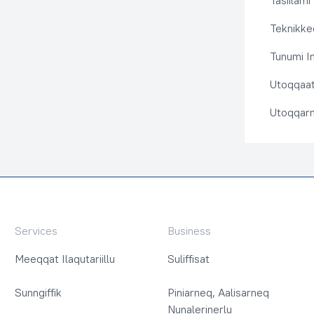
Tasiilami
Teknikkeq
Tunumi I
Utoqqaat 
Utoqqarn
Services
Business
Meeqqat Ilaqutariillu
Suliffisat
Sunngiffik
Piniarneq, Aalisarneq
Nunalerinerlu