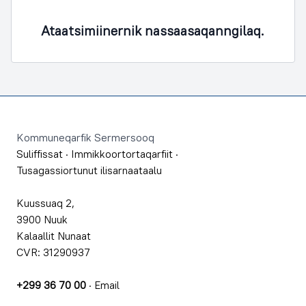
Ataatsimiinernik nassaasaqanngilaq.
Footer
Kommuneqarfik Sermersooq
Suliffissat
·
Immikkoortortaqarfiit
·
Tusagassiortunut ilisarnaataalu
Kuussuaq 2,
3900 Nuuk
Kalaallit Nunaat
CVR: 31290937
+299 36 70 00
·
Email