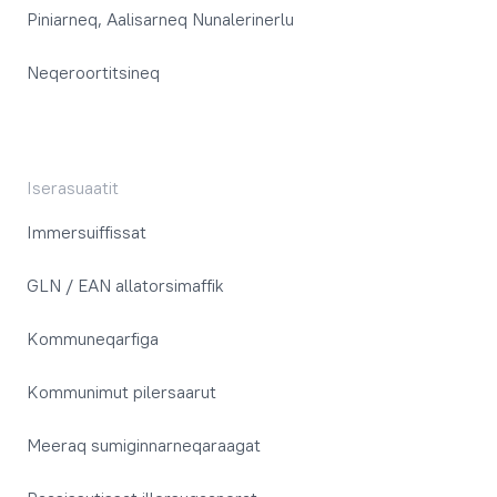
Piniarneq, Aalisarneq Nunalerinerlu
Neqeroortitsineq
Iserasuaatit
Immersuiffissat
GLN / EAN allatorsimaffik
Kommuneqarfiga
Kommunimut pilersaarut
Meeraq sumiginnarneqaraagat