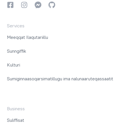
Facebookki
Instagrammi
Instagrammi
GitHub
Services
Meeqqat Ilaqutariillu
Sunngiffik
Kulturi
Sumiginnaasoqarsimatillugu ima nalunaaruteqassaatit
Business
Suliffisat