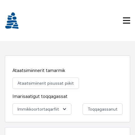
Imarisaanukarit
Pri
Ataatsimiinnerit tamarmik
Ataatsimiinerit pisussat piikit
Imarisaatigut toqqagassat
Immikkoortortaqarfiit
Toqqagassanut