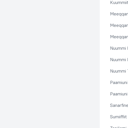
Kuummiit
Meeqqanu
Meeqqanut
Meeqqanut
Nuummi I
Nuummi N
Nuummi T
Paamiuni
Paamiuni 
Sanarfine
Sumiiffii