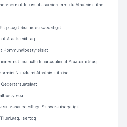
aqarnermut Inuussutissarsiornermullu Ataatsimiititaq
llit pillugit Siunnersuisooqatigiit
nut Ataatsimiititaq
ut Kommunalbestyrelsiat
innermut Inunnullu Innarluutilinnut Ataatsimiititaq
ormiini Najukkami Ataatsimiititaliaq
t, Qeqertarsuatsiaat
lbestyrelsi
k siuarsaaneq pillugu Siunnersuisoqatigiit
Tiilerilaaq, Isertoq