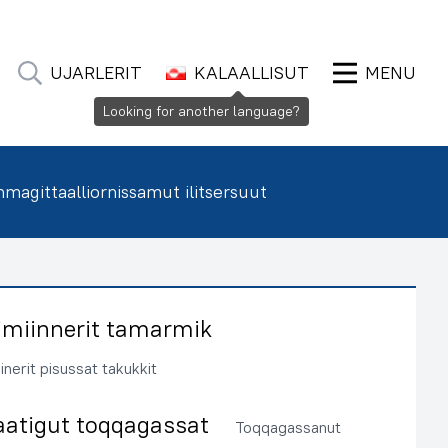
UJARLERIT
KALAALLISUT
MENU
Looking for another language?
agittaalliornissamut ilitsersuut
imiinnerit tamarmik
inerit pisussat takukkit
aatigut toqqagassat
Toqqagassanut