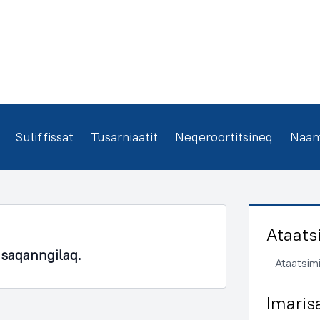
Suliffissat
Tusarniaatit
Neqeroortitsineq
Naamm
Ataats
asaqanngilaq.
Ataatsimi
Imaris