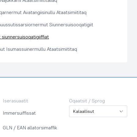
 Najukkami Ataatsimiititaliaq
arnermut Avatangiisinullu Ataatsimiititaq
nuussutissarsiornermut Siunnersuisooqatigiit
siunnersuisoqatigiiffiat
ut Isumassuinermullu Ataatsimiititaq
Iserasuaatit
Oqaatsit / Sprog
Oqaatsit / Sprog
Immersuiffissat
GLN / EAN allatorsimaffik