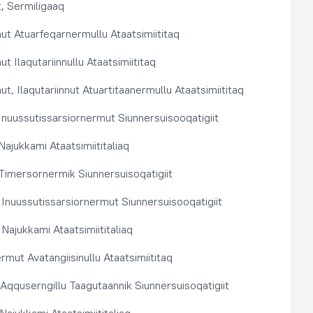
, Sermiligaaq
t Atuarfeqarnermullu Ataatsimiititaq
 Ilaqutariinnullu Ataatsimiititaq
, Ilaqutariinnut Atuartitaanermullu Ataatsimiititaq
nuussutissarsiornermut Siunnersuisooqatigiit
ajukkami Ataatsimiititaliaq
imersornermik Siunnersuisoqatigiit
 Inuussutissarsiornermut Siunnersuisooqatigiit
Najukkami Ataatsimiititaliaq
rmut Avatangiisinullu Ataatsimiititaq
t Aqquserngillu Taagutaannik Siunnersuisoqatigiit