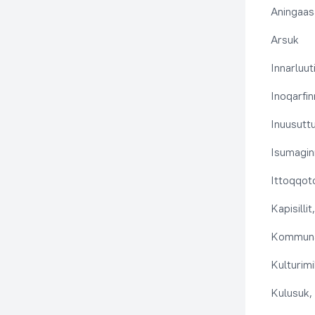
Aningaas
Arsuk
Innarluuti
Inoqarfin
Inuusutt
Isumaginn
Ittoqqoto
Kapisilli
Kommuna
Kulturimi
Kulusuk, 