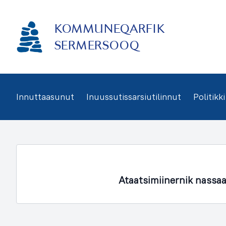
Imarisaanukarit
KOMMUNEQARFIK
SERMERSOOQ
Innuttaasunut
Inuussutissarsiutilinnut
Politikki
Ataatsimiinernik nassa