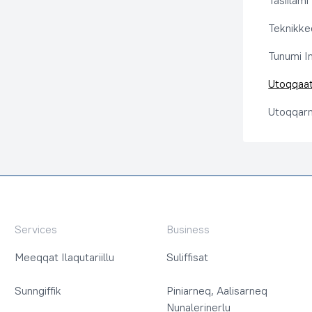
Tasiilami
Teknikkeq
Tunumi I
Utoqqaat 
Utoqqarn
Services
Business
Meeqqat Ilaqutariillu
Suliffisat
Sunngiffik
Piniarneq, Aalisarneq
Nunalerinerlu