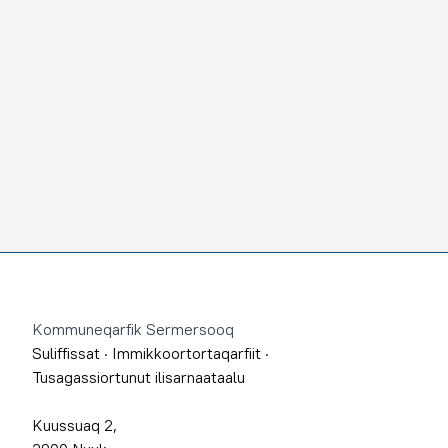
Footer
Kommuneqarfik Sermersooq
Suliffissat
·
Immikkoortortaqarfiit
·
Tusagassiortunut ilisarnaataalu
Kuussuaq 2,