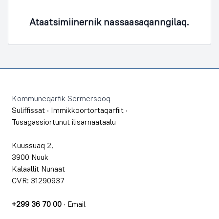
Ataatsimiinernik nassaasaqanngilaq.
Footer
Kommuneqarfik Sermersooq
Suliffissat
·
Immikkoortortaqarfiit
·
Tusagassiortunut ilisarnaataalu
Kuussuaq 2,
3900 Nuuk
Kalaallit Nunaat
CVR: 31290937
+299 36 70 00
·
Email