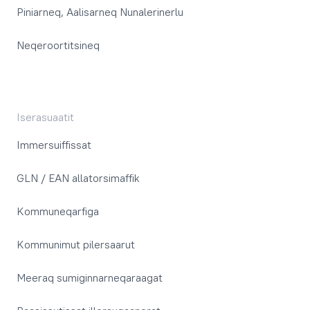
Piniarneq, Aalisarneq Nunalerinerlu
Neqeroortitsineq
Iserasuaatit
Immersuiffissat
GLN / EAN allatorsimaffik
Kommuneqarfiga
Kommunimut pilersaarut
Meeraq sumiginnarneqaraagat