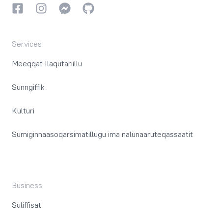
Facebookki
Instagrammi
Instagrammi
GitHub
Services
Meeqqat Ilaqutariillu
Sunngiffik
Kulturi
Sumiginnaasoqarsimatillugu ima nalunaaruteqassaatit
Business
Suliffisat