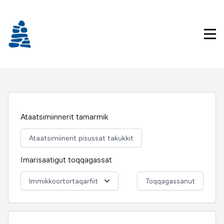
Imarisaanukarit
Pri
Ataatsimiinnerit tamarmik
Ataatsimiinerit pisussat takukkit
Imarisaatigut toqqagassat
Immikkoortortaqarfiit
Toqqagassanut