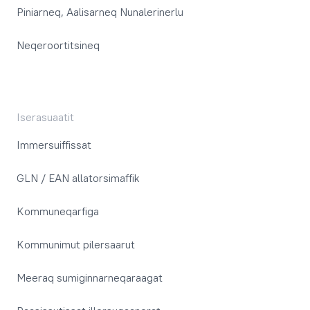
Piniarneq, Aalisarneq Nunalerinerlu
Neqeroortitsineq
Iserasuaatit
Immersuiffissat
GLN / EAN allatorsimaffik
Kommuneqarfiga
Kommunimut pilersaarut
Meeraq sumiginnarneqaraagat