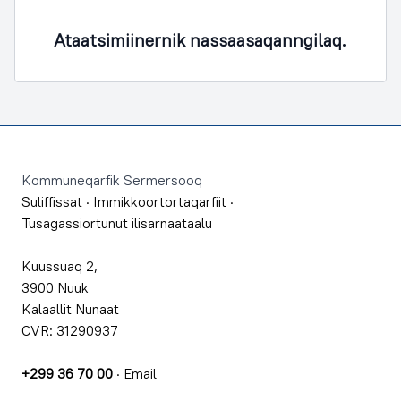
Ataatsimiinernik nassaasaqanngilaq.
Footer
Kommuneqarfik Sermersooq
Suliffissat
·
Immikkoortortaqarfiit
·
Tusagassiortunut ilisarnaataalu
Kuussuaq 2,
3900 Nuuk
Kalaallit Nunaat
CVR: 31290937
+299 36 70 00
·
Email