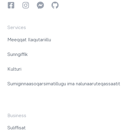
Facebookki
Instagrammi
Instagrammi
GitHub
Services
Meeqqat Ilaqutariillu
Sunngiffik
Kulturi
Sumiginnaasoqarsimatillugu ima nalunaaruteqassaatit
Business
Suliffisat