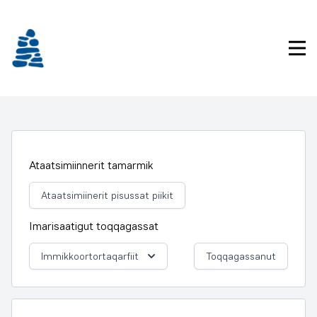
Imarisaanukarit
Pri
Ataatsimiinnerit tamarmik
Ataatsimiinerit pisussat piikit
Imarisaatigut toqqagassat
Immikkoortortaqarfiit
Toqqagassanut