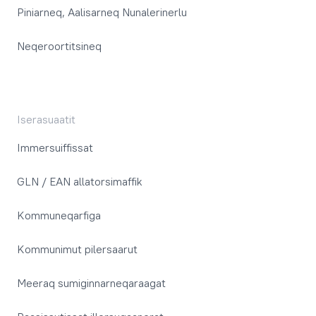
Piniarneq, Aalisarneq Nunalerinerlu
Neqeroortitsineq
Iserasuaatit
Immersuiffissat
GLN / EAN allatorsimaffik
Kommuneqarfiga
Kommunimut pilersaarut
Meeraq sumiginnarneqaraagat