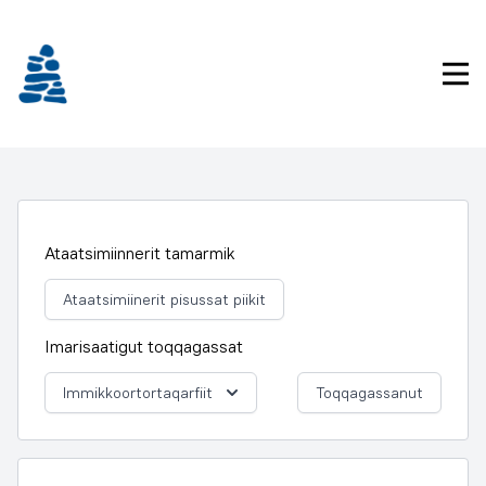
Imarisaanukarit
Pri
Ataatsimiinnerit tamarmik
Ataatsimiinerit pisussat piikit
Imarisaatigut toqqagassat
Immikkoortortaqarfiit
Toqqagassanut