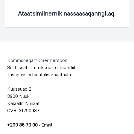
Ataatsimiinernik nassaasaqanngilaq.
Footer
Kommuneqarfik Sermersooq
Suliffissat
·
Immikkoortortaqarfiit
·
Tusagassiortunut ilisarnaataalu
Kuussuaq 2,
3900 Nuuk
Kalaallit Nunaat
CVR: 31290937
+299 36 70 00
·
Email