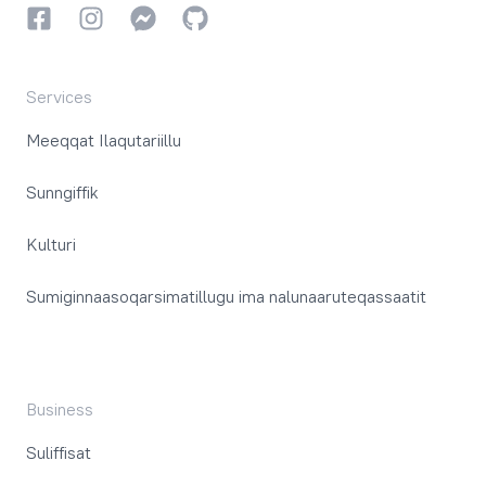
Facebookki
Instagrammi
Instagrammi
GitHub
Services
Meeqqat Ilaqutariillu
Sunngiffik
Kulturi
Sumiginnaasoqarsimatillugu ima nalunaaruteqassaatit
Business
Suliffisat