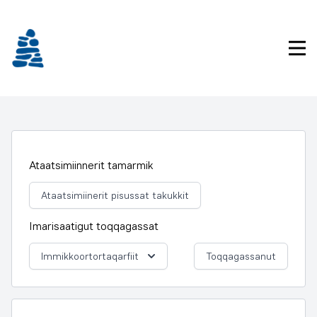
Imarisaanukarit
Pri
Ataatsimiinnerit tamarmik
Ataatsimiinerit pisussat takukkit
Imarisaatigut toqqagassat
Immikkoortortaqarfiit
Toqqagassanut