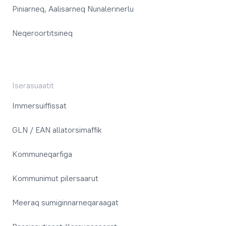
Piniarneq, Aalisarneq Nunalerinerlu
Neqeroortitsineq
Iserasuaatit
Immersuiffissat
GLN / EAN allatorsimaffik
Kommuneqarfiga
Kommunimut pilersaarut
Meeraq sumiginnarneqaraagat