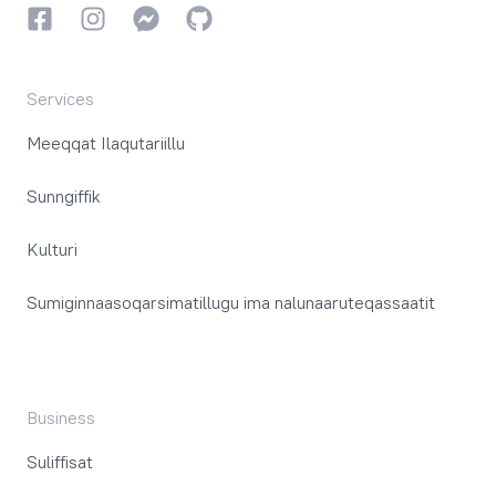
Facebookki
Instagrammi
Instagrammi
GitHub
Services
Meeqqat Ilaqutariillu
Sunngiffik
Kulturi
Sumiginnaasoqarsimatillugu ima nalunaaruteqassaatit
Business
Suliffisat