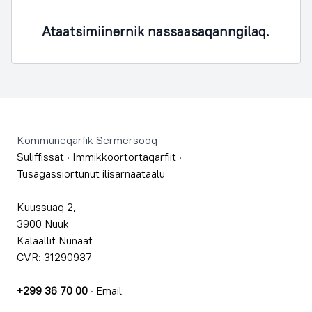
Ataatsimiinernik nassaasaqanngilaq.
Footer
Kommuneqarfik Sermersooq
Suliffissat
·
Immikkoortortaqarfiit
·
Tusagassiortunut ilisarnaataalu
Kuussuaq 2,
3900 Nuuk
Kalaallit Nunaat
CVR: 31290937
+299 36 70 00
·
Email