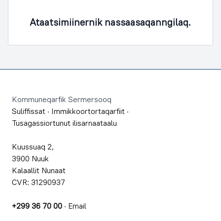
Ataatsimiinernik nassaasaqanngilaq.
Footer
Kommuneqarfik Sermersooq
Suliffissat
·
Immikkoortortaqarfiit
·
Tusagassiortunut ilisarnaataalu
Kuussuaq 2,
3900 Nuuk
Kalaallit Nunaat
CVR: 31290937
+299 36 70 00
·
Email