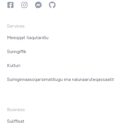
Facebookki
Instagrammi
Instagrammi
GitHub
Services
Meeqqat Ilaqutariillu
Sunngiffik
Kulturi
Sumiginnaasoqarsimatillugu ima nalunaaruteqassaatit
Business
Suliffisat