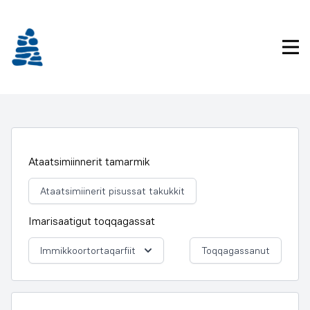
Imarisaanukarit
Pri
Ataatsimiinnerit tamarmik
Ataatsimiinerit pisussat takukkit
Imarisaatigut toqqagassat
Immikkoortortaqarfiit
Toqqagassanut