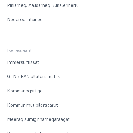
Piniarneq, Aalisarneq Nunalerinerlu
Neqeroortitsineq
Iserasuaatit
Immersuiffissat
GLN / EAN allatorsimaffik
Kommuneqarfiga
Kommunimut pilersaarut
Meeraq sumiginnarneqaraagat